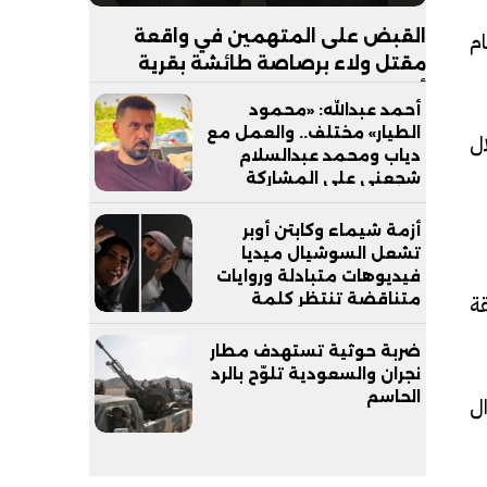
ام
القبض على المتهمين في واقعة
مقتل ولاء برصاصة طائشة بقرية
أبجيج بالفيوم
أحمد عبدالله: «محمود
الطيار» مختلف.. والعمل مع
ل
دياب ومحمد عبدالسلام
شجعني على المشاركة
أزمة شيماء وكابتن أوبر
تشعل السوشيال ميديا
فيديوهات متبادلة وروايات
قة
متناقضة تنتظر كلمة
التحقيقات
ضربة حوثية تستهدف مطار
نجران والسعودية تلوّح بالرد
الحاسم
ال