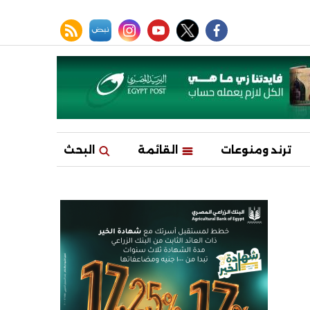
facebook
twitter
youtube
نبض
instagram
rss feed
ترند ومنوعات
القائمة
البحث