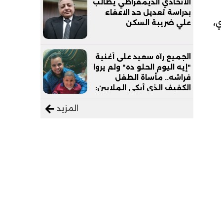
الاتحادي الديمقراطي يطالب
بدراسة تعديل حد الاعفاء
ي،
علي ضريبة السكن
الجميع رآه سعيد على أغنية
"إيه اليوم الحلو ده" ولم يروا
فراشه.. مأساة الطفل
الكفيف الذي أبكى الملايين:
"نفسي أعمل عمرة وبابا
المزيد
يرتاح من التروسيكل"