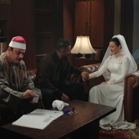
فيديو
ة بيه.. أول ظهور لـ
سائق التريلا يمنع كارثة فى الل
يلا مع والدته بعد
الأخيرة .. أنقذ "جامبو"محملة
 فيديو
بالقطن على الطريق السريع| في