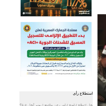
استطلاع رأى
هل تتوقع تراجع ترامب عن مقترح تهجير أهل غزة؟