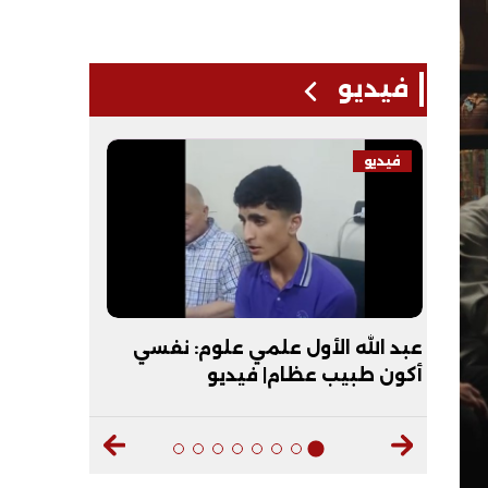
فيديو
فيديو
فيديو
حظات
عبد الله الأول علمي علوم: نفسي
"عقبال ال
أكون طبيب عظام| فيديو
الأزهر يماز
ديو
الأزهرية| 