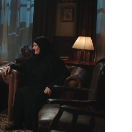
فيديو
فيديو
افتتاح أكبر صرح ديني في القوصية..
ابني بطل وفخور
تحفة معمارية بتكلفة تجاوزت 20
عماد سائق التر
مليون جنيه
تصدره التريند|