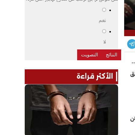
نعم
لا
ات
ق
الأكثر قراءة
ن