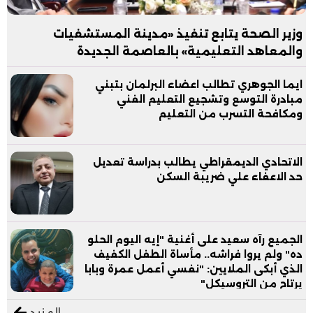
وزير الصحة يتابع تنفيذ «مدينة المستشفيات
والمعاهد التعليمية» بالعاصمة الجديدة
ايما الجوهري تطالب اعضاء البرلمان بتبني
مبادرة التوسع وتشجيع التعليم الفني
ومكافحة التسرب من التعليم
الاتحادي الديمقراطي يطالب بدراسة تعديل
حد الاعفاء علي ضريبة السكن
الجميع رآه سعيد على أغنية "إيه اليوم الحلو
ده" ولم يروا فراشه.. مأساة الطفل الكفيف
الذي أبكى الملايين: "نفسي أعمل عمرة وبابا
يرتاح من التروسيكل"
المزيد