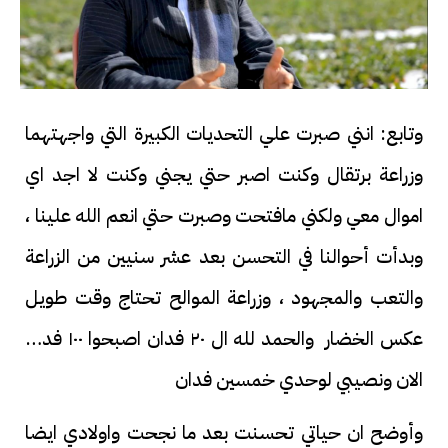
وتابع: انني صبرت علي التحديات الكبيرة التي واجهتهما
وزراعة برتقال وكنت اصبر حتي يجني وكنت لا اجد اي
اموال معي ولكني مافتحت وصبرت حتي انعم الله علينا ،
وبدأت أحوالنا في التحسن بعد عشر سنيين من الزراعة
والتعب والمجهود ، وزراعة الموالح تحتاج وقت طويل
عكس الخضار والحمد لله ال ٢٠ فدان اصبحوا ١٠٠ فدان
الان ونصيبي لوحدي خمسين فدان
وأوضح ان حياتي تحسنت بعد ما نجحت واولادي ايضا