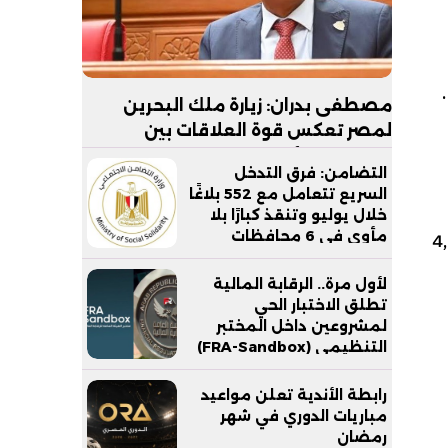
 أهل
مصطفى بدران: زيارة ملك البحرين
لمصر تعكس قوة العلاقات بين
البلدين.. والأمن القومي الخليجي جزء
التضامن: فرق التدخل
لا يتجزأ من الأمن القومي المصري
السريع تتعامل مع 552 بلاغًا
خلال يوليو وتنقذ كبارًا بلا
لأسمنت الأبيض العادة نحو 4,950
مأوى في 6 محافظات
لأول مرة.. الرقابة المالية
تطلق الاختبار الحي
لمشروعين داخل المختبر
التنظيمي (FRA-Sandbox)
رابطة الأندية تعلن مواعيد
مباريات الدوري في شهر
رمضان