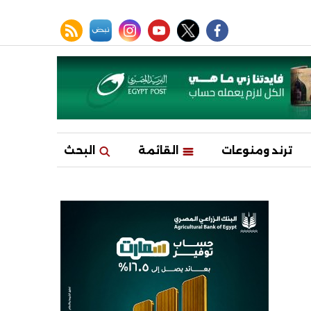
facebook
twitter
youtube
نبض
instagram
rss feed
ترند ومنوعات
القائمة
البحث