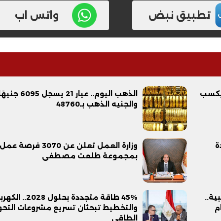
تطبيق نبض
واتس اب
 يكسب
الذهب اليوم.. عيار 21 يسجل 6095 جنيه
والجنيه الذهب بـ48760
زيادة
وزارة العمل تعلن عن 3070 فرصة عمل
بمجموعة طلعت مصطفى
ات أجنبية..
45% طاقة متجددة بحلول 2028.. ا
م
والتخطيط تبحثان تسريع مشروعات التح
الطاقي