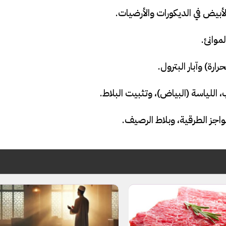
بيض في الديكورات والأرضيات.
موانئ.
رة) وآبار البترول.
 اللياسة (البياض)، وتثبيت البلاط.
فيديو
اجز الطرقية، وبلاط الرصيف.
ح ديني في القوصية..
ابني بطل وفخورة بيه.. أول ظهور 
تحفة معمارية بتكلفة تجاوزت 20
عماد سائق التريلا مع والدته بعد
تصدره التريند| فيديو