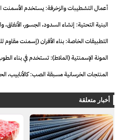
أعمال التشطيبات والزخرفة: يستخدم الأسمنت الأ
البنية التحتية: إنشاء السدود، الجسور، الأنفاق، وال
التطبيقات الخاصة: بناء الأفران (إسمنت مقاوم للحرا
المونة الإسمنتية (الملاط): تستخدم في بناء الطوب،
فيديو
فيديو
المنتجات الخرسانية مسبقة الصب: كالأنابيب، الحو
أخبار متعلقة
الوداع الأخير.. دفن جثامين الضحايا
افتتاح أكبر صر
الأربعة بقرية السعدية في الفيوم
مليون جنيه