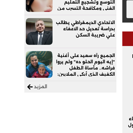
التوسع وتشجيع التعليم
الفني ومكافحة التسرب من
التعليم
الاتحادي الديمقراطي يطالب
بدراسة تعديل حد الاعفاء
علي ضريبة السكن
الجميع رآه سعيد على أغنية
ًا
"إيه اليوم الحلو ده" ولم يروا
فراشه.. مأساة الطفل
الكفيف الذي أبكى الملايين:
"نفسي أعمل عمرة وبابا
المزيد
يرتاح من التروسيكل"
لكهرباء
ول