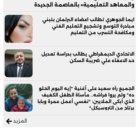
والمعاهد التعليمية» بالعاصمة الجديدة
ايما الجوهري تطالب اعضاء البرلمان بتبني
مبادرة التوسع وتشجيع التعليم الفني
ومكافحة التسرب من التعليم
الاتحادي الديمقراطي يطالب بدراسة تعديل
حد الاعفاء علي ضريبة السكن
الجميع رآه سعيد على أغنية "إيه اليوم الحلو
ده" ولم يروا فراشه.. مأساة الطفل الكفيف
الذي أبكى الملايين: "نفسي أعمل عمرة وبابا
يرتاح من التروسيكل"
المزيد