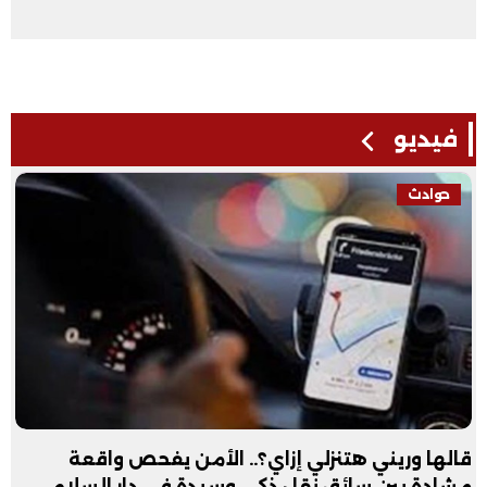
فيديو
حوادث
قالها وريني هتنزلي إزاي؟.. الأمن يفحص واقعة
مشادة بين سائق نقل ذكي وسيدة في دار السلام