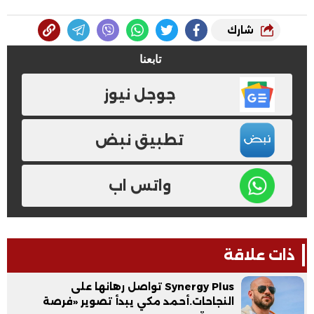
شارك
تابعنا
جوجل نيوز
تطبيق نبض
واتس اب
ذات علاقة
Synergy Plus تواصل رهانها على
النجاحات.أحمد مكي يبدأ تصوير «فرصة