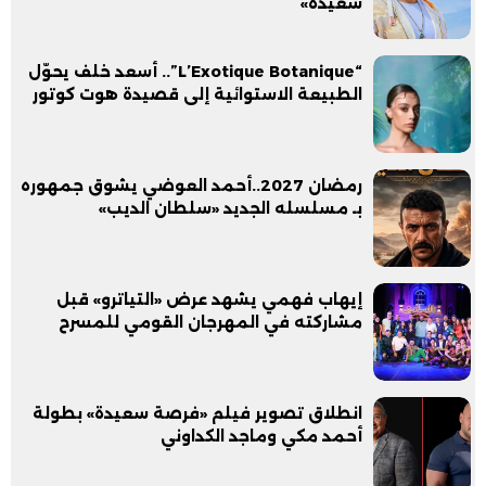
سعيدة»
“L’Exotique Botanique”.. أسعد خلف يحوّل
الطبيعة الاستوائية إلى قصيدة هوت كوتور
رمضان 2027..أحمد العوضي يشوق جمهوره
بـ مسلسله الجديد «سلطان الديب»
إيهاب فهمي يشهد عرض «التياترو» قبل
مشاركته في المهرجان القومي للمسرح
انطلاق تصوير فيلم «فرصة سعيدة» بطولة
أحمد مكي وماجد الكداوني