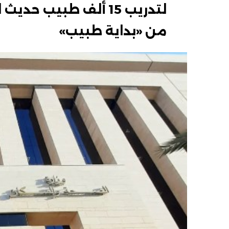
لتدريب 15 ألف طبيب ح
من «بداية طبيب»