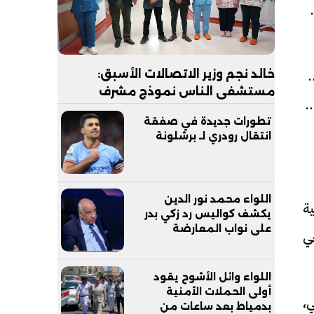
دث
 الصحة (LMS)، من خلال
خالد نجم وزير الاتصالات الأسبق:
مستشفى الناس نموذج مشرف
أساتذة
للرعاية الصحية المجانية يجب
تطورات جديدة في صفقة
مساندته
انتقال رودري لـ برشلونة
اللواء محمد نور الدين
ة
يكشف كواليس رد زكي بدر
على نواب المعارضة
 الصحي
اللواء وائل الأشوح يقود
أولى الحملات الأمنية
ي،
بدمياط بعد ساعات من