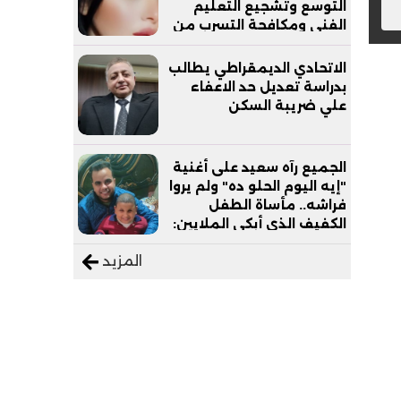
التوسع وتشجيع التعليم
الفني ومكافحة التسرب من
التعليم
الاتحادي الديمقراطي يطالب
بدراسة تعديل حد الاعفاء
علي ضريبة السكن
الجميع رآه سعيد على أغنية
"إيه اليوم الحلو ده" ولم يروا
فراشه.. مأساة الطفل
الكفيف الذي أبكى الملايين:
"نفسي أعمل عمرة وبابا
المزيد
يرتاح من التروسيكل"