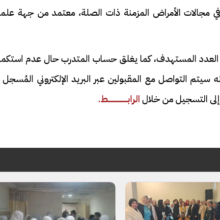
في مجالات الأمراض المزمنة ذات الصلة، معتمد من جهة علمي
ال العدد المستهدف، كما يغلق حساب المتدرب حال عدم استكما
ه سيتم التواصل مع المقبولين عبر البريد الإلكتروني المُسجل 
ق إلى التسجيل من خلال
الرابـــــــــــــط.
فيديو
ح ديني في القوصية..
ابني بطل وفخورة بيه.. أول ظهور 
تحفة معمارية بتكلفة تجاوزت 20
عماد سائق التريلا مع والدته بعد
تصدره التريند| فيديو