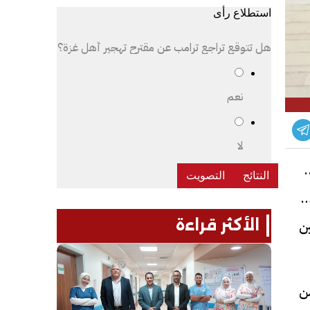
استطلاع رأى
هل تتوقع تراجع ترامب عن مقترح تهجير أهل غزة؟
نعم
لا
Bedayet Tabi
شرية «بداية»، والذي يستهدف رفع كفاءة 15 ألف
الأكثر قراءة
ن
ن