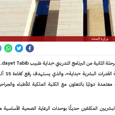
وزارة الصحة
أعلنت وزارة الصحة والسكان بدء التسجيل في المرحلة الثانية من البرنامج التدريبي «بداية طبيب b
Program»، أحد برامج المبادرة الرئاسية لتنمية القدرات الب
دة دوليًا بالتعاون مع الكلية الملكية للأطباء والجراحي
لبشريين المكلفين حديثًا بوحدات الرعاية الصحية الأساسية م