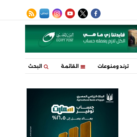
facebook
twitter
youtube
نبض
instagram
rss feed
ترند ومنوعات
القائمة
البحث