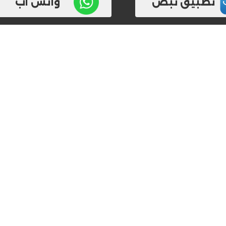
تطبيق نبض
واتس اب