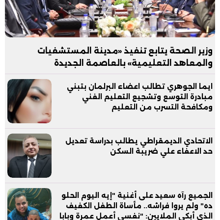
وزير الصحة يتابع تنفيذ «مدينة المستشفيات
والمعاهد التعليمية» بالعاصمة الجديدة
ايما الجوهري تطالب اعضاء البرلمان بتبني
مبادرة التوسع وتشجيع التعليم الفني
ومكافحة التسرب من التعليم
الاتحادي الديمقراطي يطالب بدراسة تعديل
حد الاعفاء علي ضريبة السكن
الجميع رآه سعيد على أغنية "إيه اليوم الحلو
ده" ولم يروا فراشه.. مأساة الطفل الكفيف
الذي أبكى الملايين: "نفسي أعمل عمرة وبابا