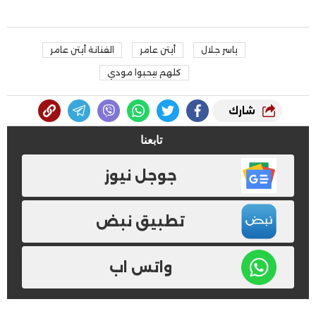
ياسر جلال
أيتن عامر
الفنانة أيتن عامر
كلهم بيحبوا مودي
شارك
تابعنا
جوجل نيوز
تطبيق نبض
واتس اب