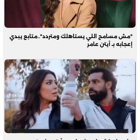
"مش مسامح اللي يستاهلك ومتردد"..متابع يبدي
إعجابه بـ أيتن عامر