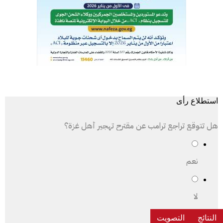
استطلاع رأى
هل تتوقع تراجع ترامب عن مقترح تهجير أهل غزة؟
نعم
لا