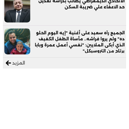
الاتحادي الديمقراطي يطالب بدراسة تعديل
حد الاعفاء علي ضريبة السكن
الجميع رآه سعيد على أغنية "إيه اليوم الحلو
ده" ولم يروا فراشه.. مأساة الطفل الكفيف
الذي أبكى الملايين: "نفسي أعمل عمرة وبابا
يرتاح من التروسيكل"
المزيد