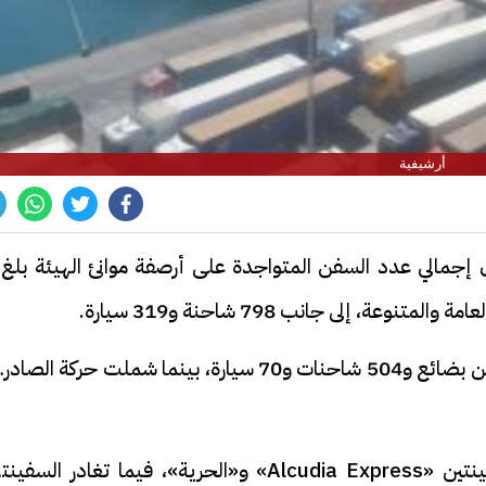
أرشيفية
وأوضح المركز أن حركة الواردات شملت 6 آلاف طن بضائع و504 شاحنات و70 سيارة، بينما شملت حركة ال
وأشار إلى أن ميناء سفاجا يستقبل اليوم السفينتين «Alcudia Express» و«الحرية»، فيما تغادر السف