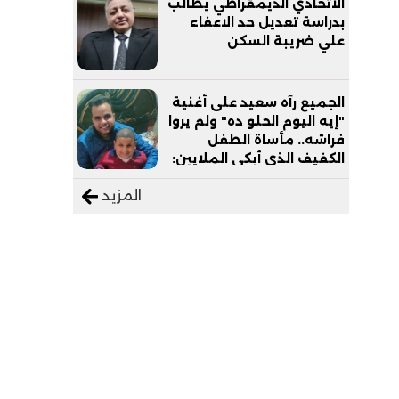
الاتحادي الديمقراطي يطالب
بدراسة تعديل حد الاعفاء
علي ضريبة السكن
الجميع رآه سعيد على أغنية
"إيه اليوم الحلو ده" ولم يروا
فراشه.. مأساة الطفل
الكفيف الذي أبكى الملايين:
"نفسي أعمل عمرة وبابا
المزيد
يرتاح من التروسيكل"