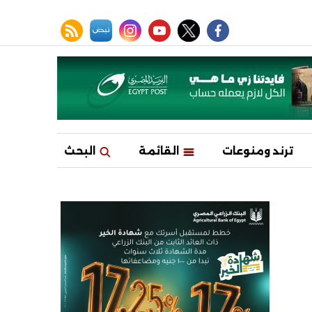
facebook
twitter
youtube
نبض
instagram
rss feed
ترند ومنوعات
القائمة
البحث