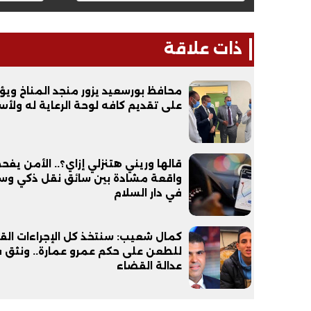
ذات علاقة
محافظ بورسعيد يزور منجد المناخ ويؤ
فيديو
فيديو
على تقديم كافه لوحة الرعاية له ولأس
قالها وريني هتنزلي إزاي؟.. الأمن يف
واقعة مشادة بين سائق نقل ذكي وس
في دار السلام
الوداع الأخير.. دفن جثامين الضحايا
افتتاح أكبر صر
كمال شعيب: سنتخذ كل الإجراءات القا
الأربعة بقرية السعدية في الفيوم
للطعن على حكم عمرو عمارة.. ونثق 
مليون جنيه
عدالة القضاء