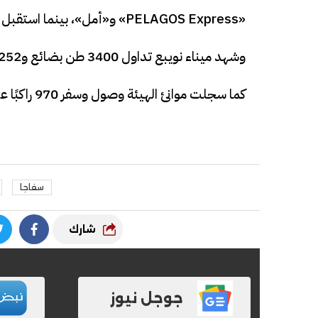
«PELAGOS Express» و«أمل»، بينما استقبل الميناء أمس السفينتين «Poseidon Express» و«Pan LiLi».
وشهد ميناء نويبع تداول 3400 طن بضائع و252 شاحنة من خلال رحلات مكوكية للسفينتين «الحسين» و«سينا».
كما سجلت موانئ الهيئة وصول وسفر 970 راكبًا عبر موانئ البحر الأحمر المختلفة.
سفاجا
شارك
جوجل نيوز