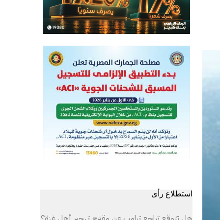
استطلاع رأى
هل تتوقع تراجع ترامب عن مقترح تهجير أهل غزة؟