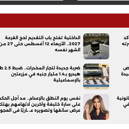
كد
الداخلية تفتح باب التقديم لحج القرعة
فيديو
رته
2027.. الأربعاء 12 أغسطس حتى 7
الشهر نفسه
حص
ضربة جديدة لتجار ال
يدة
هيدرو بـ1.4 مليار جنيه في مزرعتين
بالإسماعيلية
ح ديني في القوصية..
ابني بطل وفخورة بيه.. أول ظهور 
نونية
نفس يوم النطق بالإعدام.. مد أجل الحكم
تحفة معمارية بتكلفة تجاوزت 20
عماد سائق التريلا مع والدته بعد
في
على سارة خليفة وآخرين لاتهامهم بهتك
تصدره التريند| فيديو
عرض سائقها وتصويره عـ ـاريًا فى العجوز