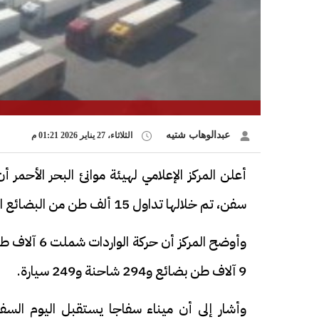
عبدالوهاب شتيه
الثلاثاء، 27 يناير 2026 01:21 م
سفن، تم خلالها تداول 15 ألف طن من البضائع العامة والمتنوعة، إلى جانب 798 شاحنة و319 سيارة.
9 آلاف طن بضائع و294 شاحنة و249 سيارة.