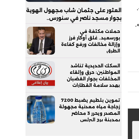
العثور على جثمان شاب مجهول الهوية
بجوار مسجد ناصر في سنورس..
والتحقيقات تكشف ملابسات الواقعة
حملات مكثفة في
بورسعيد.. غلق أوكار فرز
وإزالة مخالفات ورفع كفاءة
الطرق
السكك الحديدية تناشد
المواطنين: حرق وإلقاء
المخلفات بجوار القضبان
يهدد سلامة القطارات
والركاب
تموين بلطيم يضبط 7200
زجاجة مياه معدنية مجهولة
المصدر ويحرر 3 محاضر
بمدينة برج البرلس