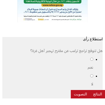
استطلاع رأى
هل تتوقع تراجع ترامب عن مقترح تهجير أهل غزة؟
نعم
لا