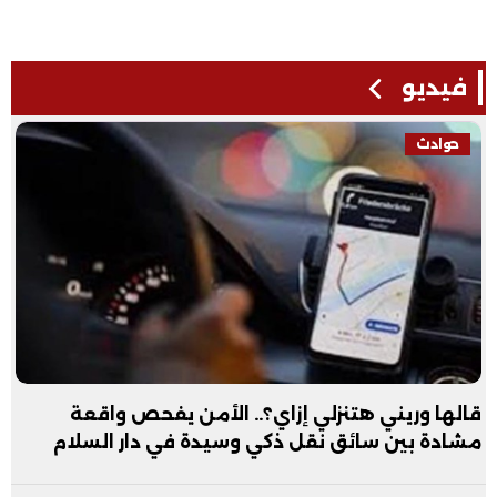
فيديو
حوادث
قالها وريني هتنزلي إزاي؟.. الأمن يفحص واقعة
مشادة بين سائق نقل ذكي وسيدة في دار السلام