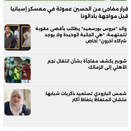
قرار مفاجئ من الحسين عموتة في معسكر إسبانيا
قبل مواجهة بادالونا
والد "عروس بورسعيد" يطالب بأقصى عقوبة
للمتهمة: "هي الجانية الوحيدة ولا يوجد
شركاء آخرون" |خاص
شوبير يكشف مفاجأة بشأن انتقال نجم
الأهلي إلى الزمالك
شمس البارودي تستعيد ذكريات شبابها:
علشان المتغاظ يتغاظ أكتر