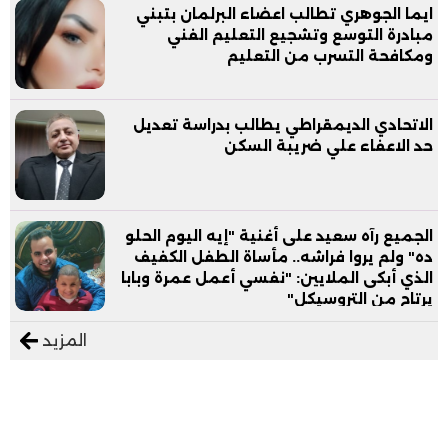
ايما الجوهري تطالب اعضاء البرلمان بتبني
مبادرة التوسع وتشجيع التعليم الفني
ومكافحة التسرب من التعليم
الاتحادي الديمقراطي يطالب بدراسة تعديل
حد الاعفاء علي ضريبة السكن
الجميع رآه سعيد على أغنية "إيه اليوم الحلو
ده" ولم يروا فراشه.. مأساة الطفل الكفيف
الذي أبكى الملايين: "نفسي أعمل عمرة وبابا
يرتاح من التروسيكل"
المزيد