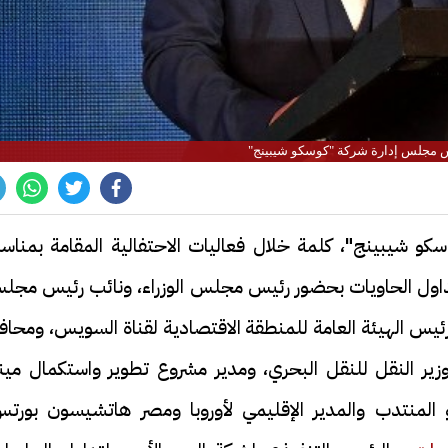
يس مجلس إدارة شركة "كوسكو شيبينج"
و شيبينج"، كلمة خلال فعاليات الاحتفالية المقامة بمناسب
لتداول الحاويات بحضور رئيس مجلس الوزراء، ونائب رئيس مجل
 ورئيس الهيئة العامة للمنطقة الاقتصادية لقناة السويس، ومحا
ر النقل للنقل البحري، ومدير مشروع تطوير واستكمال مينا
 المنتدب والمدير الإقليمي لأوروبا ومصر هاتشيسون بورتس