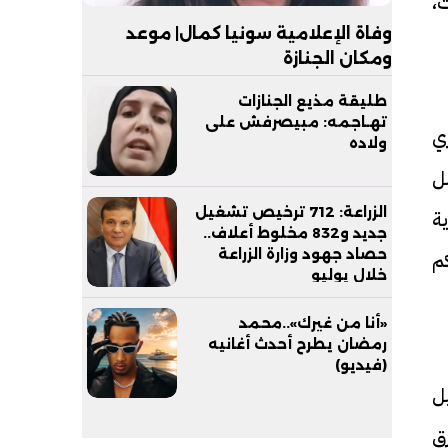
ت،
وفاة الإعلامية سونيا كمال| موعد
ومكان الجنازة
طليقة مذيع الجنازات
تهـاجمه: مبيصرفش على
ري
ولاده
هل
الزراعة: 712 ترخيص تشغيل
ية
جديد و832 مخلوط أعلاف..
حصاد جهود وزارة الزراعة
م
خلال يوليو
«أنا من غيرك»..محمد
رمضان يطرح أحدث أغانيه
(فيديو)
تشغيل
رق