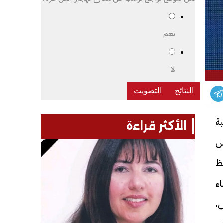
نعم
لا
ة
الأكثر قراءة
س
فظ
ء
،