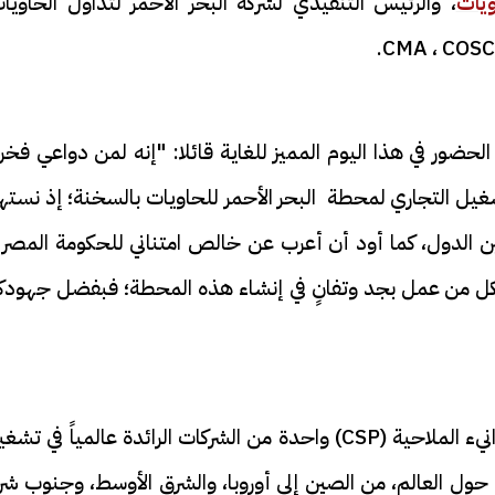
يات
، والرئيس التنفيذي لشركة البحر الأحمر لتداول الحاويا
لحضور في هذا اليوم المميز للغاية قائلا: "إنه لمن دواعي فخ
شغيل التجاري لمحطة البحر الأحمر للحاويات بالسخنة؛ إذ نست
 بين الدول، كما أود أن أعرب عن خالص امتناني للحكومة المصر
ولكل من عمل بجد وتفانٍ في إنشاء هذه المحطة؛ فبفضل جهودك
وخلال كلمته، قال "تشو تاو": "تعد كوسكو للموانيء الملاحية (CSP) واحدة من الشركات الرائدة عالمياً في 
ة حول العالم، من الصين إلى أوروبا، والشرق الأوسط، وجنوب ش