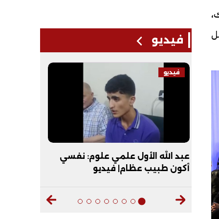
ك،
مل
فيديو
فيديو
فيديو
حظات
عبد الله الأول علمي علوم: نفسي
"عقبال ال
أكون طبيب عظام| فيديو
الأزهر يماز
ديو
الأزهرية| 