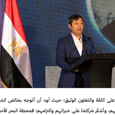
لى الثقة والتعاون الوثيق؛ حيث أود أن أتوجه بخالص الشك
 وأشكر شركاءنا على خبراتهم والتزامهم؛ فمحطة البحر الأحم