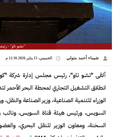
"تشو تاو" - رئ
شيماء أحمد متولي
الخميس، 15 يناير 2026 12:56 م
ألقى "تشو تاو"، رئيس مجلس إدارة شركة "كوسك
انطلاق التشغيل التجاري لمحطة البحر الأحمر 
الوزراء للتنمية الصناعية، وزير الصناعة والنقل،
السويس، ورئيس هيئة قناة السويس، ونائب وزي
السخنة، ومعاون الوزير للنقل البحري، والعضو