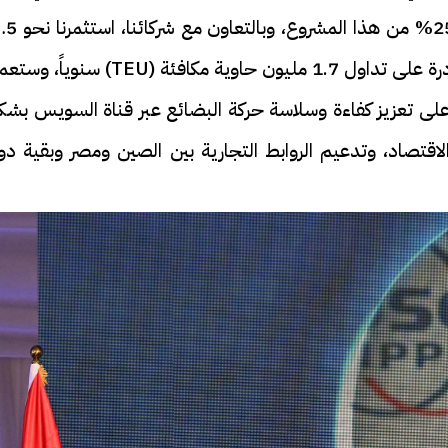
من عام 2023، عندما حصلنا على حصة تبلغ 25% من هذا ا
مليون دولار أمريكي؛للمساهمة في بناء محطة قادرة على تداول 1.7 مليون حاوية مكافئة (TEU) سن
على تعزيز كفاءة وسلاسة حركة البضائع عبر قناة السويس بشك
قتصاد، وتدعيم الروابط التجارية بين الصين ومصر وبقية دو