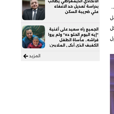
الاتحادي الديمقراطي يطالب
لمشروع، وبالتعاون مع شركائنا، استثمرنا نحو 375
بدراسة تعديل حد الاعفاء
علي ضريبة السكن
وياً، وستعمل
ل
الجميع رآه سعيد على أغنية
"إيه اليوم الحلو ده" ولم يروا
ل
فراشه.. مأساة الطفل
الكفيف الذي أبكى الملايين:
"نفسي أعمل عمرة وبابا
المزيد
يرتاح من التروسيكل"