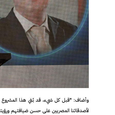
وأضاف: "قبل كل شيء، قد بُني هذا المشروع ع
لأصدقائنا المصريين على حسن ضيافتهم ورؤيتهم،