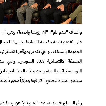
وأضاف "تشو تاو": "إن رؤيتنا واضحة، وهي أن نصب
على تقديم قيمة مضافة للمشتغلين بهذا المجال، 
الجديدة بالسخنة، والتي تتميز بموقعها الاسترا
المنطقة الاقتصادية لقناة السويس، والتي ستص
اللوجيستية العالمية، ويعد ميناء السخنة بوابة
سينمو الميناء ليصبح أكثر قوة ومركزاً محورياً هاماً
وفي السياق نفسه، تحدث "تشو تاو" عن رحلة شركت