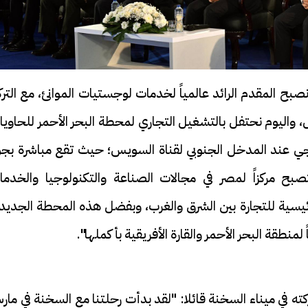
ح المقدم الرائد عالمياً لخدمات لوجستيات الموانئ، مع الترك
واليوم نحتفل بالتشغيل التجاري لمحطة البحر الأحمر للحاويا
تيجي عند المدخل الجنوبي لقناة السويس؛ حيث تقع مباشرة بجو
بح مركزاً لمصر في مجالات الصناعة والتكنولوجيا والخدما
 رئيسية للتجارة بين الشرق والغرب، وبفضل هذه المحطة الجديد
 لمنطقة البحر الأحمر والقارة الأفريقية بأكملها".
ه في ميناء السخنة قائلا: "لقد بدأت رحلتنا مع السخنة في ما