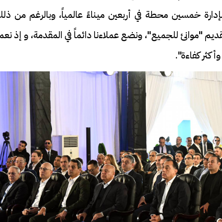
 بإدارة خمسين محطة في أربعين ميناءً عالمياً، وبالرغم من ذل
ديم "موانئ للجميع"، ونضع عملاءنا دائماً في المقدمة، و إذ نع
أكثر كفاءة".
فيديو
ة بيه.. أول ظهور لـ
سائق التريلا يمنع كارثة فى الل
يلا مع والدته بعد
الأخيرة .. أنقذ "جامبو"محملة
 فيديو
بالقطن على الطريق السريع| في