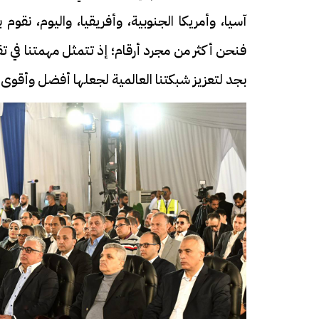
آسيا، وأمريكا الجنوبية، وأفريقيا، واليوم، نقوم
فنحن أكثر من مجرد أرقام؛ إذ تتمثل مهمتنا في تق
بجد لتعزيز شبكتنا العالمية لجعلها أفضل وأقوى و
فيديو
فيديو
افتتاح أكبر صرح ديني في القوصية..
ابني بطل وفخور
تحفة معمارية بتكلفة تجاوزت 20
عماد سائق التر
مليون جنيه
تصدره التريند|