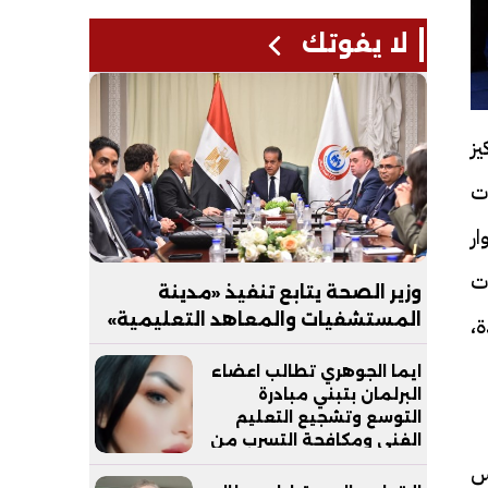
لا يفوتك
يز
ت
ار
ت
وزير الصحة يتابع تنفيذ «مدينة
المستشفيات والمعاهد التعليمية»
ة،
بالعاصمة الجديدة
ايما الجوهري تطالب اعضاء
البرلمان بتبني مبادرة
التوسع وتشجيع التعليم
الفني ومكافحة التسرب من
التعليم
رس