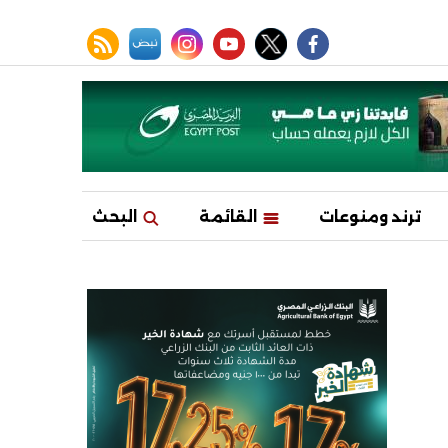
facebook
twitter
youtube
نبض
instagram
rss feed
ترند ومنوعات
القائمة
البحث