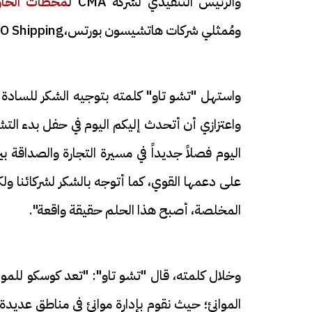
والرئيس التنفيذي لشركة CMA ل
محطات الحاو
ومُمثلي شركات هاتشيسون بورتس،CMA ، COSCO Shipping.
واستهل "تشو تاو" كلمته بتوجيه الشكر للسادة ا
واعتزازي أن أتحدث إليكم اليوم في حفل بدء الت
اليوم فصلاً جديداً في مسيرة التجارة والصداقة
على دعمها القوي، كما أتوجه بالشكر لشركائنا 
المخلصة، أصبح هذا الحلم حقيقة واقعة".
الموانئ؛ حيث نقوم بإدارة موانئ في مناطق عديد