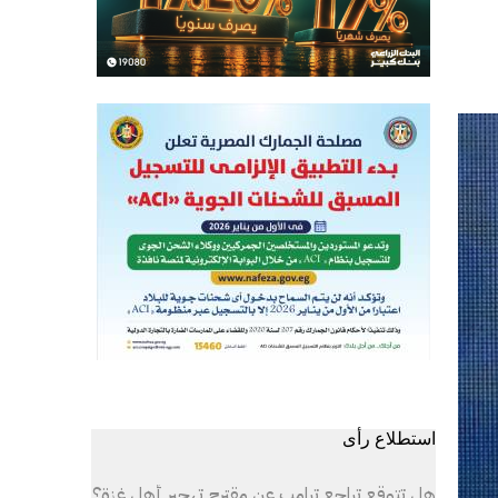
استطلاع رأى
هل تتوقع تراجع ترامب عن مقترح تهجير أهل غزة؟