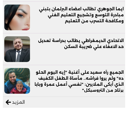
ايما الجوهري تطالب اعضاء البرلمان بتبني
مبادرة التوسع وتشجيع التعليم الفني
ومكافحة التسرب من التعليم
الاتحادي الديمقراطي يطالب بدراسة تعديل
حد الاعفاء علي ضريبة السكن
الجميع رآه سعيد على أغنية "إيه اليوم الحلو
ده" ولم يروا فراشه.. مأساة الطفل الكفيف
الذي أبكى الملايين: "نفسي أعمل عمرة وبابا
يرتاح من التروسيكل"
المزيد