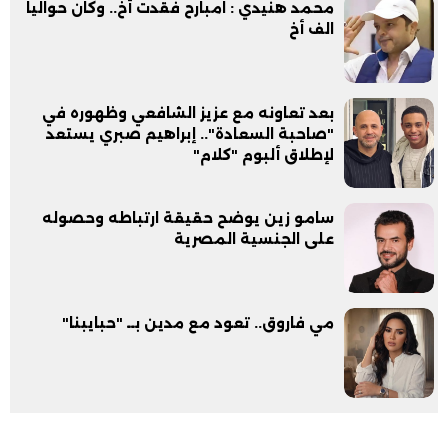
محمد هنيدي : امبارح فقدت أخ.. وكان حواليا
الف أخ
بعد تعاونه مع عزيز الشافعي وظهوره في
"صاحبة السعادة".. إبراهيم صبري يستعد
لإطلاق ألبوم "كلام"
سامو زين يوضح حقيقة ارتباطه وحصوله
على الجنسية المصرية
مي فاروق.. تعود مع مدين بــ "حبايبنا"