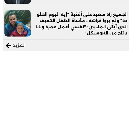
الجميع رآه سعيد على أغنية "إيه اليوم الحلو
ده" ولم يروا فراشه.. مأساة الطفل الكفيف
الذي أبكى الملايين: "نفسي أعمل عمرة وبابا
يرتاح من التروسيكل"
المزيد