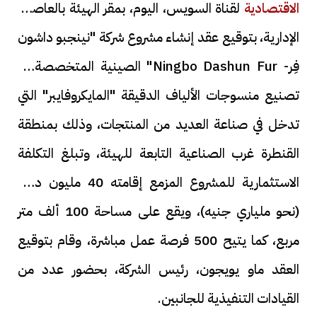
الاقتصادية
لقناة السويس، اليوم، بمقر الهيئة بالعاصمة
الإدارية، بتوقيع عقد إنشاء مشروع شركة "نينجبو داشون
فِر- Ningbo Dashun Fur" الصينية المتخصصة في
تصنيع منسوجات الألياف الدقيقة "المايكروفايبر" التي
تدخل في صناعة العديد من المنتجات، وذلك بمنطقة
القنطرة غرب الصناعية التابعة للهيئة، وتبلغ التكلفة
الاستثمارية للمشروع المزمع إقامته 40 مليون دولار
(نحو ملياري جنيه)، ويقع على مساحة 100 ألف متر
مربع، كما يتيح 500 فرصة عمل مباشرة، وقام بتوقيع
العقد ماو يويجون، رئيس الشركة، بحضور عدد من
القيادات التنفيذية للجانبين.