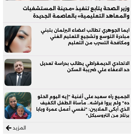
وزير الصحة يتابع تنفيذ «مدينة المستشفيات
والمعاهد التعليمية» بالعاصمة الجديدة
ايما الجوهري تطالب اعضاء البرلمان بتبني
مبادرة التوسع وتشجيع التعليم الفني
ومكافحة التسرب من التعليم
الاتحادي الديمقراطي يطالب بدراسة تعديل
حد الاعفاء علي ضريبة السكن
الجميع رآه سعيد على أغنية "إيه اليوم الحلو
ده" ولم يروا فراشه.. مأساة الطفل الكفيف
الذي أبكى الملايين: "نفسي أعمل عمرة وبابا
يرتاح من التروسيكل"
المزيد