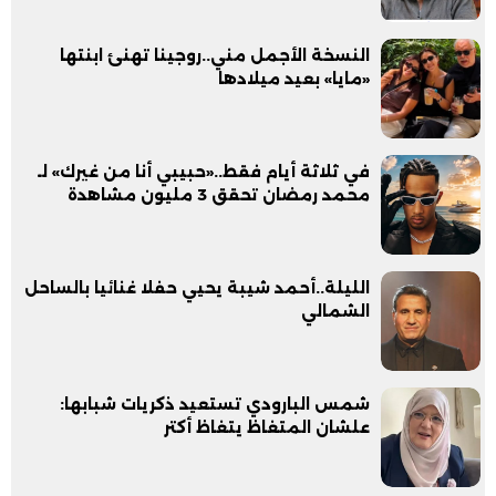
النسخة الأجمل مني..روجينا تهنئ ابنتها
«مايا» بعيد ميلادها
في ثلاثة أيام فقط..«حبيبي أنا من غيرك» لـ
محمد رمضان تحقق 3 مليون مشاهدة
الليلة..أحمد شيبة يحيي حفلا غنائيا بالساحل
الشمالي
شمس البارودي تستعيد ذكريات شبابها:
علشان المتغاظ يتغاظ أكتر