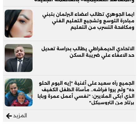
ايما الجوهري تطالب اعضاء البرلمان بتبني
مبادرة التوسع وتشجيع التعليم الفني
ومكافحة التسرب من التعليم
الاتحادي الديمقراطي يطالب بدراسة تعديل
حد الاعفاء علي ضريبة السكن
الجميع رآه سعيد على أغنية "إيه اليوم الحلو
ده" ولم يروا فراشه.. مأساة الطفل الكفيف
الذي أبكى الملايين: "نفسي أعمل عمرة وبابا
يرتاح من التروسيكل"
المزيد