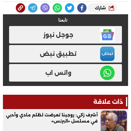
شارك
تابعنا
جوجل نيوز
تطبيق نبض
واتس اب
ذات علاقة
أشرف زكي: روجينا تعرضت لظلم مادي وأدبي
في مسلسل «البرنس»