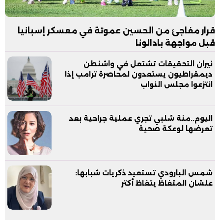
قرار مفاجئ من الحسين عموتة في معسكر إسبانيا
قبل مواجهة بادالونا
نيران التحقيقات تشتعل في واشنطن
ديمقراطيون يستعدون لمحاصرة ترامب إذا
انتزعوا مجلس النواب
اليوم..منة شلبي تجري عملية جراحية بعد
تعرضها لوعكة صحية
شمس البارودي تستعيد ذكريات شبابها:
علشان المتغاظ يتغاظ أكتر