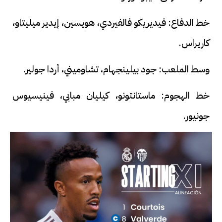
خط الدفاع: فيديريكو فالفيردي، هويسين، إيدير ميليتاو،
كاريراس.
وسط الملعب: جود بيلينجهام، تشاوميني، أردا جولير.
خط الهجوم: ماستانتونو، كيليان مبابي، فينيسيوس
جونيور.