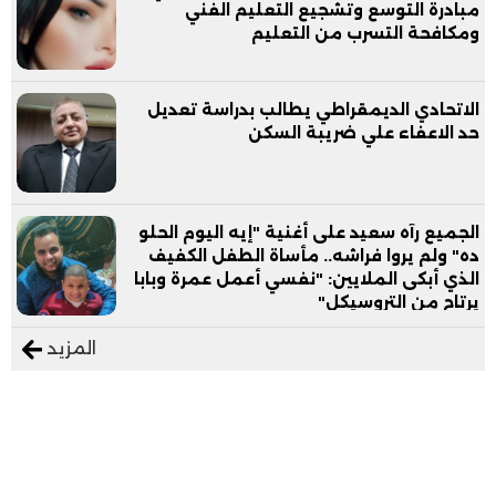
مبادرة التوسع وتشجيع التعليم الفني
ومكافحة التسرب من التعليم
الاتحادي الديمقراطي يطالب بدراسة تعديل
حد الاعفاء علي ضريبة السكن
الجميع رآه سعيد على أغنية "إيه اليوم الحلو
ده" ولم يروا فراشه.. مأساة الطفل الكفيف
الذي أبكى الملايين: "نفسي أعمل عمرة وبابا
يرتاح من التروسيكل"
المزيد