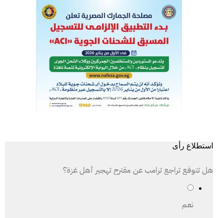
استطلاع رأى
هل تتوقع تراجع ترامب عن مقترح تهجير أهل غزة؟
نعم