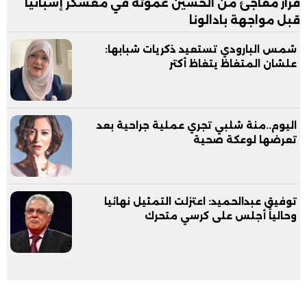
قرار مفاجئ من الحسين عموتة في معسكر إسبانيا
قبل مواجهة بادالونا
شمس البارودي تستعيد ذكريات شبابها:
علشان المتغاظ يتغاظ أكتر
اليوم..منة شلبي تجري عملية جراحية بعد
تعرضها لوعكة صحية
توفيق عبدالحميد: اعتزلت التمثيل نهائيا
وحالياً أجلس على كرسي متحرك