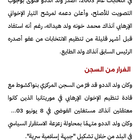
في انتخابات عام 2003، أصدر ولد الددو فتوى بوجوب
التصويت للأصلح، وأعلن دعمه لمرشح التيار الإخواني
الإرهابي آنذاك محمد خونه ولد هيداله، رغم أنه استفاد
قبل أشهر قليلة من تنظيم الانتخابات من عفو أصدره
الرئيس السابق آنذاك ولد الطايع.
الفرار من السجن
وكان ولد الددو قد فرّ من السجن المركزي بنواكشوط مع
قادة تنظيم الإخوان الإرهابي في موريتانيا الذين كانوا
معتقلين آنذاك مستغلين الفوضى في 8 يونيو 2003،
وكان ولد الددو متهمًا بمحاولة زعزعة الاستقرار السياسي
في البلد من خلال تشكيل "جبهة إسلامية سرية".