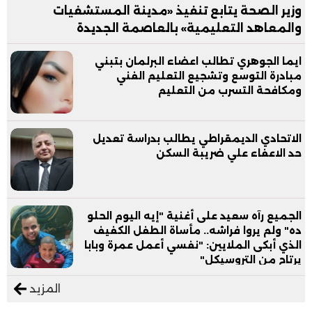
وزير الصحة يتابع تنفيذ «مدينة المستشفيات
والمعاهد التعليمية» بالعاصمة الجديدة
ايما الجوهري تطالب اعضاء البرلمان بتبني
مبادرة التوسع وتشجيع التعليم الفني
ومكافحة التسرب من التعليم
الاتحادي الديمقراطي يطالب بدراسة تعديل
حد الاعفاء علي ضريبة السكن
الجميع رآه سعيد على أغنية "إيه اليوم الحلو
ده" ولم يروا فراشه.. مأساة الطفل الكفيف
الذي أبكى الملايين: "نفسي أعمل عمرة وبابا
يرتاح من التروسيكل"
المزيد