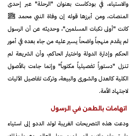
والاستياء، في بودكاست بعنوان "الرحلة" عبر إحدى
المنصات، ومن أبرزها قوله إن وفاة النبي محمد ﷺ
كانت "أولى نكبات المسلمين"، وحديثه عن أن الرسول
لم يقدم منهجاً واضحاً يسير عليه من جاء بعده في أمور
الحكم وإدارة الدولة واختيار الحاكم، وأن الشريعة لم
تنـزل "دستوراً تفصيلياً مكتوباً" وإنما جاءت بالأصول
الكلية كالعدل والشورى والبيعة، وتركت تفاصيل الآليات
لاجتهاد الأمة.
اتهامات بالطعن في الرسول
ودعت هذه التصريحات الغريبة لولد الددو إلى استياء
واستهجان ملايين المسلمين حول العالم، وعبروا بذلك