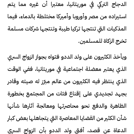
الدجاج التركي في موريتانيا، معتبرا أن غيره مما يتم
استيراده من مصر وأوروبا وأميركا مختلطة بالدماء، فيما
المذكيات التي تنتجها تركيا طيبة وتنتجها شركات مسلمة
تخرج الزكاة للمسلمين.
ويأخذ الكثيرون على ولد الددو فتواه بجواز الزواج السري
الذي يعتبر معضلة اجتماعية في موريتانيا، ففي الوقت
الذي ينتظر فيه الكثيرون من عالم مبرّز له صيته وقادر
بجهد تجديدي على إقناع فئات من المجتمع بخطورة
الظاهرة والدفع نحو محاصرتها ومعالجة آثارها شأنها
شأن الكثير من القضايا المعاصرة التي يتجاهلها بعض كبار
الدعاة عن قصد، أفتى ولد الددو بأن الزواج السري