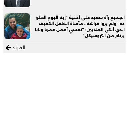
الجميع رآه سعيد على أغنية "إيه اليوم الحلو
ده" ولم يروا فراشه.. مأساة الطفل الكفيف
الذي أبكى الملايين: "نفسي أعمل عمرة وبابا
يرتاح من التروسيكل"
المزيد