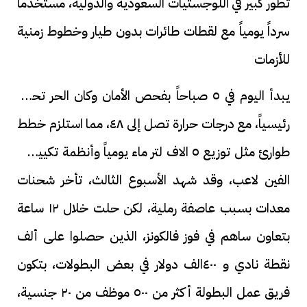
تطور كبير في اللوجستيات السعودية والدولية، مستخدماً
سرداً يومياً مع لقطات طائرات بدون طيار وخطوط زمنية
للأزمات
يبدأ اليوم في ٥ صباحاً بفحص الأمان وكان الحر تحدياً
رئيسياً، مع درجات حرارة تصل إلى ٤٨، مما استلزم خطط
طوارئ مثل توزيع ٥ الاف لتر ماء يومياً وأنظمة تكييف لـ
الفين لاعب، وقد شهد الأسبوع الثالث، تأخر شحنات
معدات بسبب عاصفة رملية، لكن حلت خلال ١٢ ساعة
بتعاون ساهم في فوز فالكونز، الذين حصلوا على ألف
نقطة نادي و ٤٠٠الف دولار في بعض البطولات، بتكون
فريق عمل البطولة أكثر من ٥٠٠ موظف من ٢٠ جنسية،