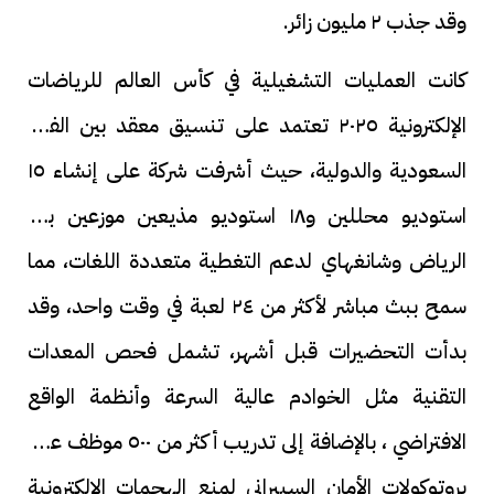
وقد جذب ٢ مليون زائر.
كانت العمليات التشغيلية في كأس العالم للرياضات
الإلكترونية ٢٠٢٥ تعتمد على تنسيق معقد بين الفرق
السعودية والدولية، حيث أشرفت شركة على إنشاء ١٥
استوديو محللين و١٨ استوديو مذيعين موزعين بين
الرياض وشانغهاي لدعم التغطية متعددة اللغات، مما
سمح ببث مباشر لأكثر من ٢٤ لعبة في وقت واحد، وقد
بدأت التحضيرات قبل أشهر، تشمل فحص المعدات
التقنية مثل الخوادم عالية السرعة وأنظمة الواقع
الافتراضي ، بالإضافة إلى تدريب أكثر من ٥٠٠ موظف على
بروتوكولات الأمان السيبراني لمنع الهجمات الإلكترونية