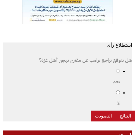
استطلاع رأى
هل تتوقع تراجع ترامب عن مقترح تهجير أهل غزة؟
نعم
لا