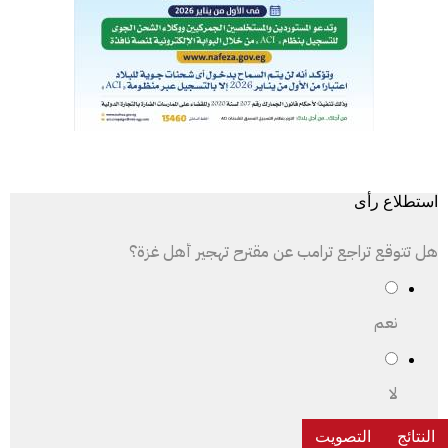
استطلاع رأى
هل تتوقع تراجع ترامب عن مقترح تهجير أهل غزة؟
نعم
لا