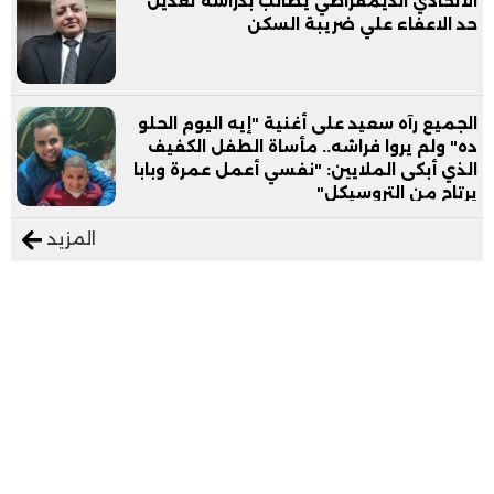
الاتحادي الديمقراطي يطالب بدراسة تعديل
حد الاعفاء علي ضريبة السكن
الجميع رآه سعيد على أغنية "إيه اليوم الحلو
ده" ولم يروا فراشه.. مأساة الطفل الكفيف
الذي أبكى الملايين: "نفسي أعمل عمرة وبابا
يرتاح من التروسيكل"
المزيد