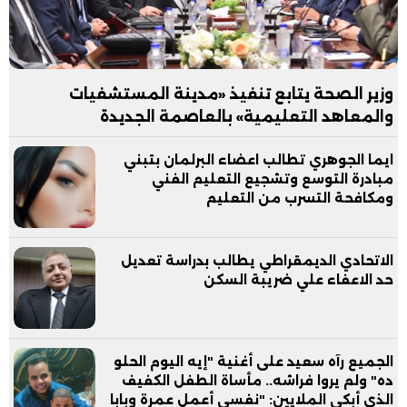
وزير الصحة يتابع تنفيذ «مدينة المستشفيات
والمعاهد التعليمية» بالعاصمة الجديدة
ايما الجوهري تطالب اعضاء البرلمان بتبني
مبادرة التوسع وتشجيع التعليم الفني
ومكافحة التسرب من التعليم
الاتحادي الديمقراطي يطالب بدراسة تعديل
حد الاعفاء علي ضريبة السكن
الجميع رآه سعيد على أغنية "إيه اليوم الحلو
ده" ولم يروا فراشه.. مأساة الطفل الكفيف
الذي أبكى الملايين: "نفسي أعمل عمرة وبابا