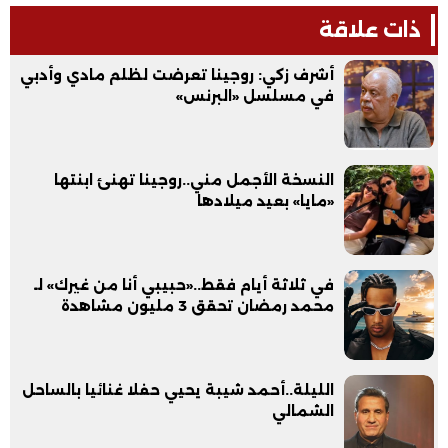
ذات علاقة
أشرف زكي: روجينا تعرضت لظلم مادي وأدبي
في مسلسل «البرنس»
النسخة الأجمل مني..روجينا تهنئ ابنتها
«مايا» بعيد ميلادها
في ثلاثة أيام فقط..«حبيبي أنا من غيرك» لـ
محمد رمضان تحقق 3 مليون مشاهدة
الليلة..أحمد شيبة يحيي حفلا غنائيا بالساحل
الشمالي