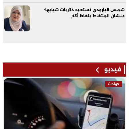
شمس البارودي تستعيد ذكريات شبابها:
علشان المتغاظ يتغاظ أكتر
فيديو
حوادث