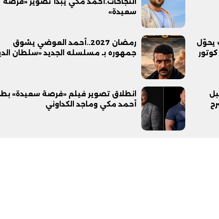
النجاحات.أحمد مكي يبدأ تصوير «فرصة
سعيدة»
سعد خلف يحوّل
رمضان 2027..أحمد العوضي يشوق
كوتور
جمهوره بـ مسلسله الجديد «سلطان الد
بل
انطلاق تصوير فيلم «فرصة سعيدة» بطو
رح
أحمد مكي وماجد الكداوني