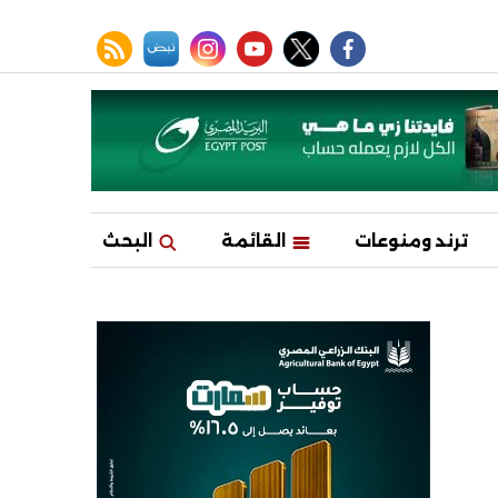
facebook
twitter
youtube
نبض
instagram
rss feed
ترند ومنوعات
القائمة
البحث