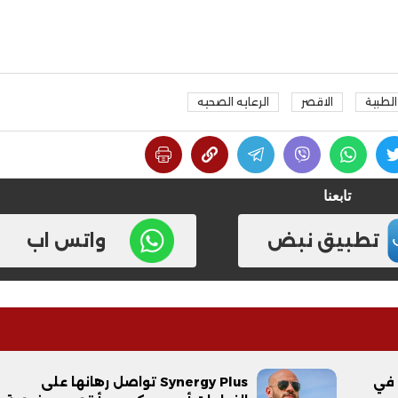
لطبية
الاقصر
الرعايه الصحيه
تابعنا
فيديو
تطبيق نبض
واتس اب
ح ديني في القوصية..
ابني بطل وفخورة بيه.. أول ظهور 
تحفة معمارية بتكلفة تجاوزت 20
عماد سائق التريلا مع والدته بعد
 في
Synergy Plus تواصل رهانها على
تصدره التريند| فيديو