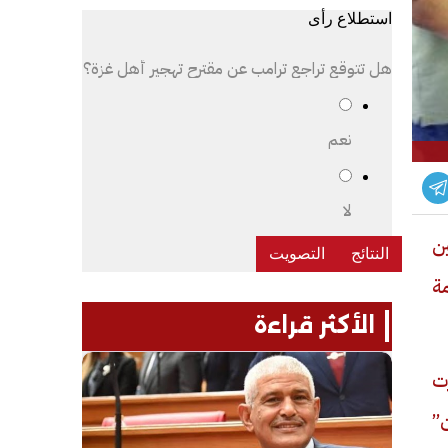
استطلاع رأى
هل تتوقع تراجع ترامب عن مقترح تهجير أهل غزة؟
نعم
لا
ين
ة
الأكثر قراءة
رت
ان”