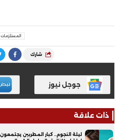
المستلزمات ا
شارك
فيديو
فيديو
جوجل نيوز
ذات علاقة
الوداع الأخير.. دفن جثامين الضحايا
افتتاح أكبر صر
الأربعة بقرية السعدية في الفيوم
ليلة النجوم.. كبار المطربين يجتمعون
مليون جنيه