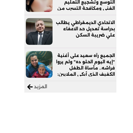
التوسع وتشجيع التعليم
الفني ومكافحة التسرب من
التعليم
الاتحادي الديمقراطي يطالب
بدراسة تعديل حد الاعفاء
علي ضريبة السكن
الجميع رآه سعيد على أغنية
"إيه اليوم الحلو ده" ولم يروا
فراشه.. مأساة الطفل
الكفيف الذي أبكى الملايين:
"نفسي أعمل عمرة وبابا
المزيد
يرتاح من التروسيكل"