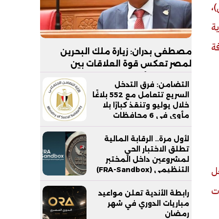
،
ة
فة
مصطفى بدران: زيارة ملك البحرين
لمصر تعكس قوة العلاقات بين
البلدين.. والأمن القومي الخليجي جزء
التضامن: فرق التدخل
لا يتجزأ من الأمن القومي المصري
السريع تتعامل مع 552 بلاغًا
خلال يوليو وتنقذ كبارًا بلا
مأوى في 6 محافظات
لأول مرة.. الرقابة المالية
تطلق الاختبار الحي
لمشروعين داخل المختبر
ل
التنظيمي (FRA-Sandbox)
ات
رابطة الأندية تعلن مواعيد
مباريات الدوري في شهر
رمضان