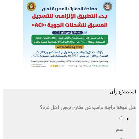
استطلاع رأى
هل تتوقع تراجع ترامب عن مقترح تهجير أهل غزة؟
نعم