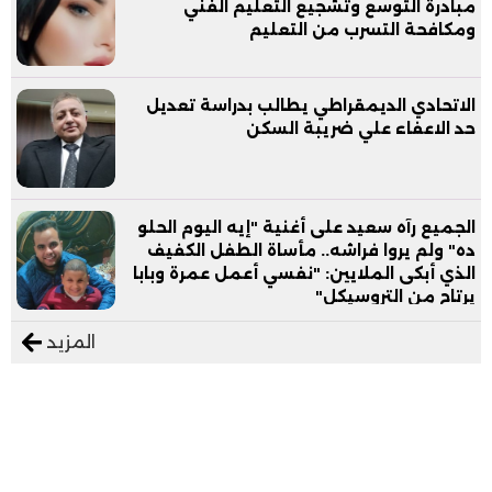
مبادرة التوسع وتشجيع التعليم الفني
ومكافحة التسرب من التعليم
الاتحادي الديمقراطي يطالب بدراسة تعديل
حد الاعفاء علي ضريبة السكن
الجميع رآه سعيد على أغنية "إيه اليوم الحلو
ده" ولم يروا فراشه.. مأساة الطفل الكفيف
الذي أبكى الملايين: "نفسي أعمل عمرة وبابا
يرتاح من التروسيكل"
المزيد