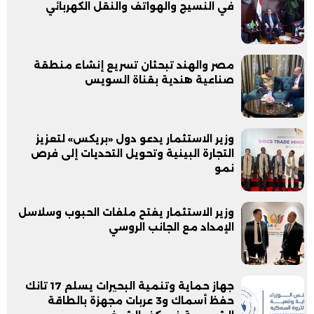
في النسيج والهواتف والنقل الكهربائي
مصر والهند تبحثان تسريع إنشاء منطقة
صناعية هندية بقناة السويس
وزير الاستثمار يدعو دول «بريكس» لتعزيز
التجارة البينية وتحويل التحديات إلى فرص
نمو
وزير الاستثمار يفتح ملفات الحبوب وسلاسل
الإمداد مع الجانب الروسي
جهاز حماية وتنمية البحيرات يسلم 17 تانك
حفظ أسماك و3 عربات مجهزة بالطاقة