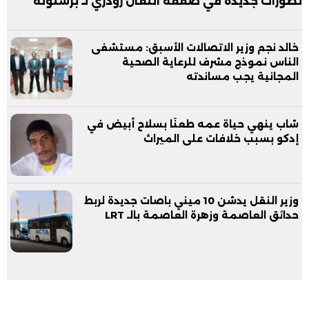
تطورات جديدة في صفقة انتقال رودري لـ برشلونة
خالد نجم وزير الاتصالات الأسبق: مستشفى
الناس نموذج مشرف للرعاية الصحية
المجانية يجب مساندته
شاب ينهي حياة عمه طعنًا بسلاح أبيض في
إدكو بسبب خلافات على الميراث
وزير النقل يدشن 10 ميني باصات جديدة لربط
حدائق العاصمة وزهرة العاصمة بالـ LRT