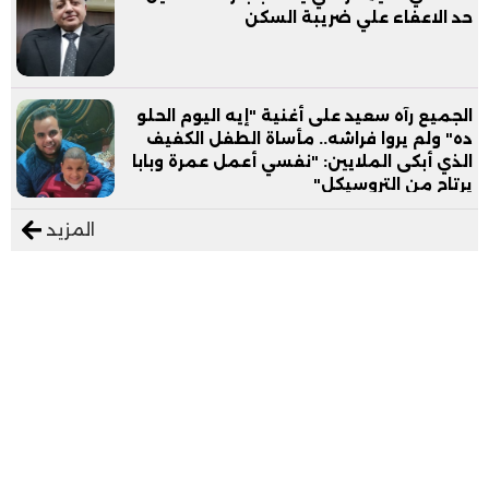
حد الاعفاء علي ضريبة السكن
الجميع رآه سعيد على أغنية "إيه اليوم الحلو
ده" ولم يروا فراشه.. مأساة الطفل الكفيف
الذي أبكى الملايين: "نفسي أعمل عمرة وبابا
يرتاح من التروسيكل"
المزيد