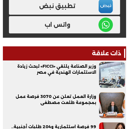
تطبيق نبض
واتس اب
ذات علاقة
وزير الصناعة يلتقي «FICCI» لبحث زيادة
الاستثمارات الهندية في مصر
وزارة العمل تعلن عن 3070 فرصة عمل
بمجموعة طلعت مصطفى
99 فرصة استثمارية و204 طلبات أجنبية..