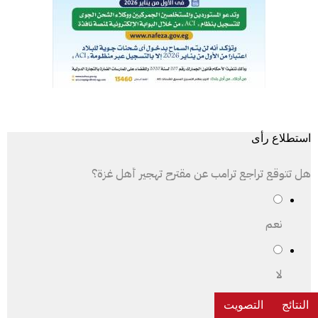
استطلاع رأى
هل تتوقع تراجع ترامب عن مقترح تهجير أهل غزة؟
نعم
لا