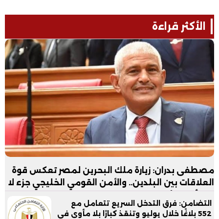
الأكثر قراءة
مصطفى بدران: زيارة ملك البحرين لمصر تعكس قوة
العلاقات بين البلدين.. والأمن القومي الخليجي جزء لا
يتجزأ من الأمن القومي المصري
التضامن: فرق التدخل السريع تتعامل مع
552 بلاغًا خلال يوليو وتنقذ كبارًا بلا مأوى في