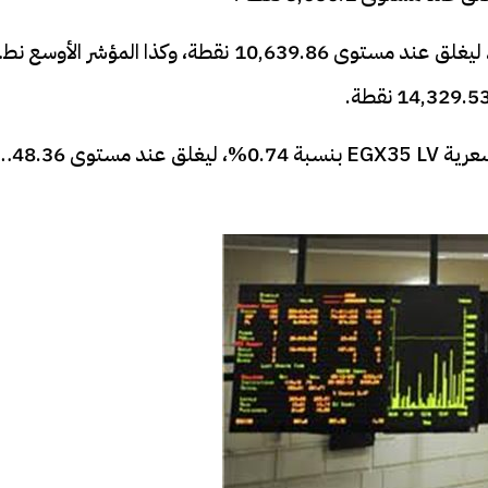
كما صعد مؤشر "EWI- EGX70" بنسبة 0.56%، ليغلق عند مستوى 10,639.86 نقطة، وكذا المؤشر الأوسع 
وارتفع أيضا المؤشر الأسهم منخفضة التقلبات السعرية EGX35 LV بنسبة 0.74%، ليغل