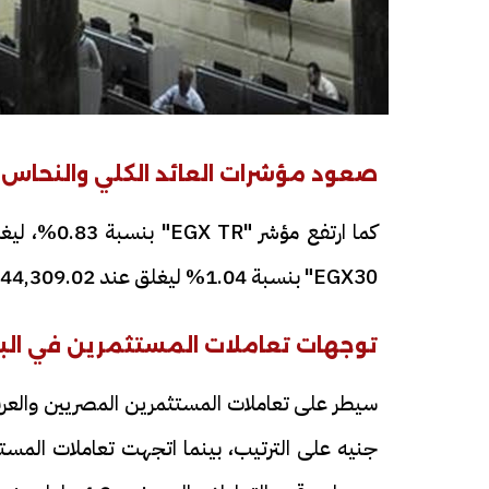
فيديو
فيديو
صعود مؤشرات العائد الكلي والنحاس
EGX30" بنسبة 1.04% ليغلق عند 44,309.02 نقطة.
توجهات تعاملات المستثمرين في ال
افتتاح أكبر صرح ديني في القوصية..
ابني بطل وفخور
تحفة معمارية بتكلفة تجاوزت 20
عماد سائق التر
مليون جنيه
تصدره التريند|