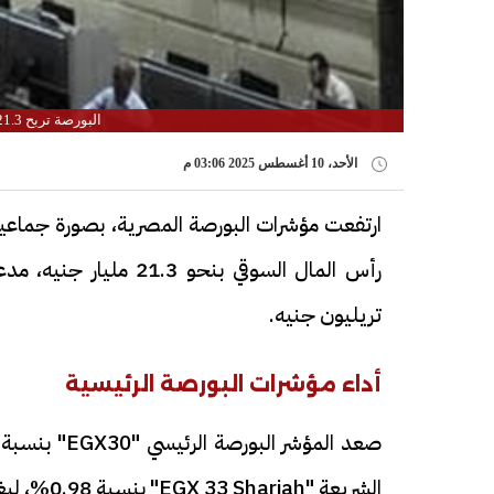
البورصة تربح 21.3 مليار جنيه في نهاية تعاملات اليوم الأحد
الأحد، 10 أغسطس 2025 03:06 م
تريليون جنيه.
أداء مؤشرات البورصة الرئيسية
الشريعة "EGX 33 Shariah" بنسبة 0.98%، ليغلق عند مستوى 3,650.1 نقطة.