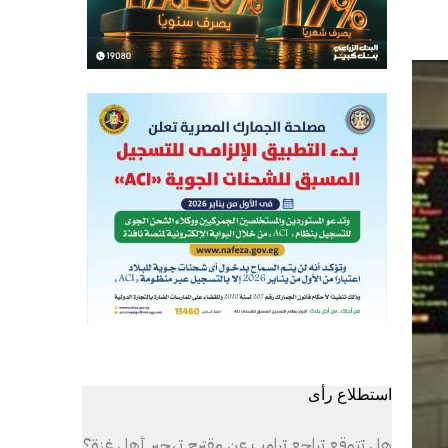
استطلاع رأى
هل تتوقع تراجع ترامب عن مقترح تهجير أهل غزة؟