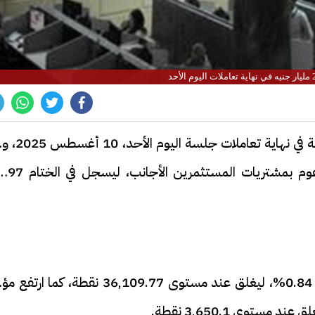
ارتفعت مؤشرات البورصة المصرية، بصورة جماعية في نهاية تعام
رأس المال السوقي بنحو 21.3 مليار جنيه، مدعوم بمشتريات المستثمرين
صعد المؤشر البورصة الرئيسي "EGX30" بنسبة 0.84%، ليغلق عند مستوى 36,109.77 نقطة، كما ا