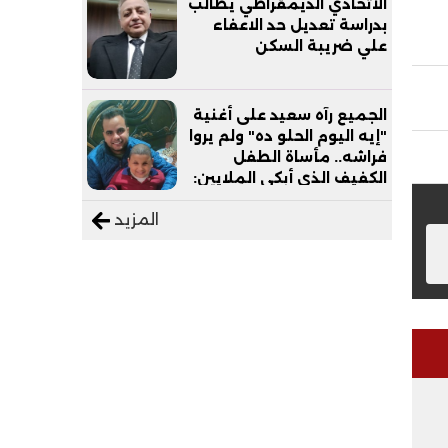
الاتحادي الديمقراطي يطالب
بدراسة تعديل حد الاعفاء
علي ضريبة السكن
الجميع رآه سعيد على أغنية
"إيه اليوم الحلو ده" ولم يروا
فراشه.. مأساة الطفل
الكفيف الذي أبكى الملايين:
"نفسي أعمل عمرة وبابا
المزيد
يرتاح من التروسيكل"