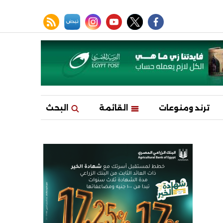
facebook
twitter
youtube
نبض
instagram
rss feed
ترند ومنوعات
القائمة
البحث