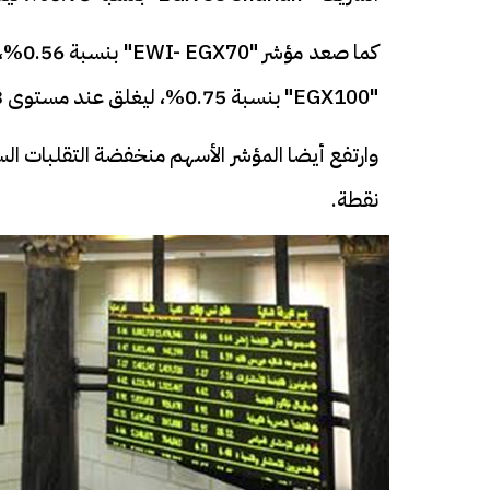
"EGX100" بنسبة 0.75%، ليغلق عند مستوى 14,329.53 نقطة.
نقطة.