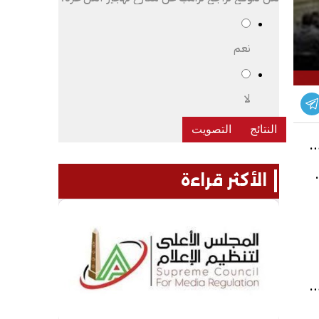
نعم
لا
لات جلسة اليوم الأحد، 10 أغسطس 2025، وزاد
 الأجانب، ليسجل في الختام 2,497
الأكثر قراءة
رتفع مؤشر