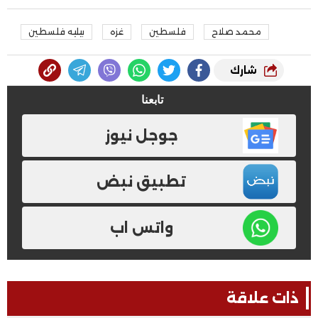
محمد صلاح
فلسطين
غزه
بيليه فلسطين
شارك
تابعنا
جوجل نيوز
تطبيق نبض
واتس اب
ذات علاقة