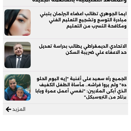
ايما الجوهري تطالب اعضاء البرلمان بتبني
مبادرة التوسع وتشجيع التعليم الفني
ومكافحة التسرب من التعليم
الاتحادي الديمقراطي يطالب بدراسة تعديل
حد الاعفاء علي ضريبة السكن
الجميع رآه سعيد على أغنية "إيه اليوم الحلو
ده" ولم يروا فراشه.. مأساة الطفل الكفيف
الذي أبكى الملايين: "نفسي أعمل عمرة وبابا
يرتاح من التروسيكل"
المزيد