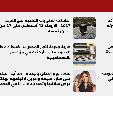
كد
الداخلية تفتح باب التقديم لحج القرعة
رته
2027.. الأربعاء 12 أغسطس حتى 7
الشهر نفسه
حص
ضربة جديدة لتجار ال
يدة
هيدرو بـ1.4 مليار جنيه في مزرعتين
بالإسماعيلية
نونية
نفس يوم النطق بالإعدام.. مد أجل الحكم
في
على سارة خليفة وآخرين لاتهامهم بهتك
عرض سائقها وتصويره عـ ـاريًا فى العجوز