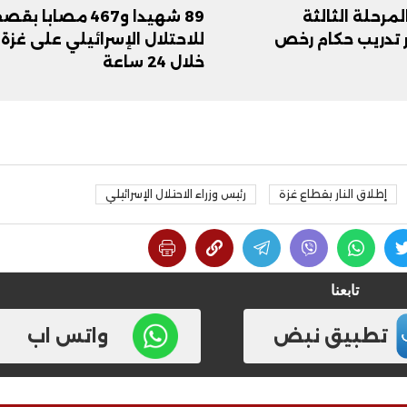
لمرحلة الثالثة
89 شهيدا و467 مصابا ب
تدريب حكام رخص
للاحتلال الإسرائيلي على غزة
خلال 24 ساعة
إطلاق النار بقطاع غزة
رئيس وزراء الاحتلال الإسرائيلي
فيديو
تابعنا
تطبيق نبض
واتس اب
ح ديني في القوصية..
ابني بطل وفخورة بيه.. أول ظهور 
تحفة معمارية بتكلفة تجاوزت 20
عماد سائق التريلا مع والدته بعد
تصدره التريند| فيديو