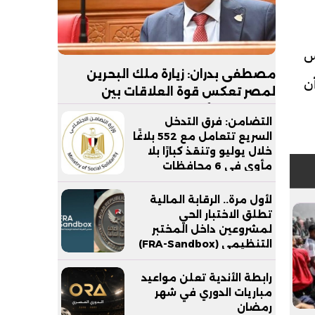
س
مصطفى بدران: زيارة ملك البحرين
أن
لمصر تعكس قوة العلاقات بين
البلدين.. والأمن القومي الخليجي جزء
التضامن: فرق التدخل
لا يتجزأ من الأمن القومي المصري
السريع تتعامل مع 552 بلاغًا
خلال يوليو وتنقذ كبارًا بلا
مأوى في 6 محافظات
لأول مرة.. الرقابة المالية
تطلق الاختبار الحي
لمشروعين داخل المختبر
التنظيمي (FRA-Sandbox)
رابطة الأندية تعلن مواعيد
مباريات الدوري في شهر
رمضان