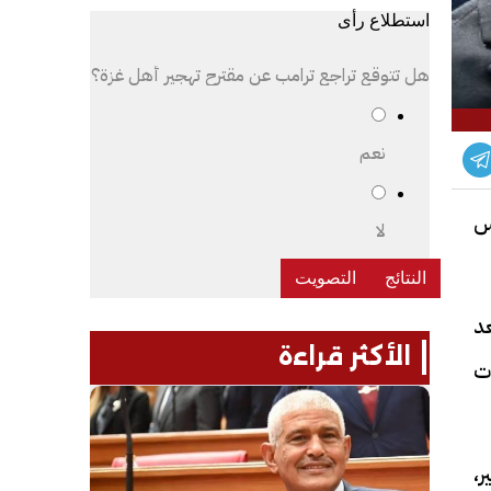
استطلاع رأى
هل تتوقع تراجع ترامب عن مقترح تهجير أهل غزة؟
نعم
رس
لا
د
الأكثر قراءة
ت
،