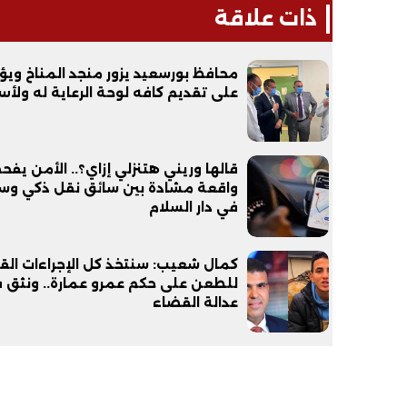
ذات علاقة
محافظ بورسعيد يزور منجد المناخ ويؤ
على تقديم كافه لوحة الرعاية له ولأس
قالها وريني هتنزلي إزاي؟.. الأمن يف
واقعة مشادة بين سائق نقل ذكي وس
في دار السلام
كمال شعيب: سنتخذ كل الإجراءات القا
للطعن على حكم عمرو عمارة.. ونثق 
عدالة القضاء