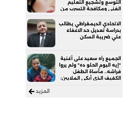
التوسع وتشجيع التعليم
الفني ومكافحة التسرب من
التعليم
الاتحادي الديمقراطي يطالب
بدراسة تعديل حد الاعفاء
علي ضريبة السكن
الجميع رآه سعيد على أغنية
"إيه اليوم الحلو ده" ولم يروا
فراشه.. مأساة الطفل
الكفيف الذي أبكى الملايين:
"نفسي أعمل عمرة وبابا
المزيد
يرتاح من التروسيكل"