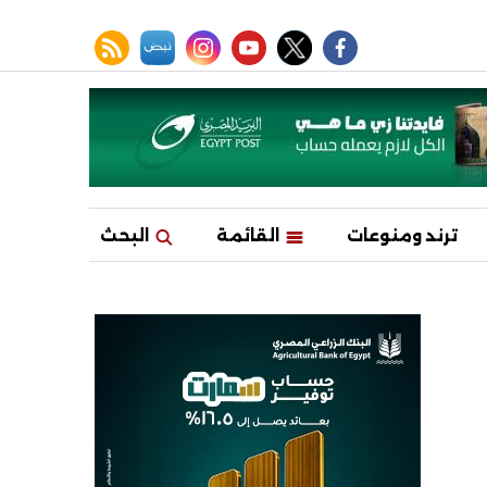
facebook
twitter
youtube
نبض
instagram
rss feed
ترند ومنوعات
القائمة
البحث