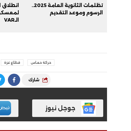
تظلمات الثانوية العامة 2025..
انطلاق ا
الرسوم وموعد التقديم
لمعسكر 
الـVAR
حركة حماس
قطاع غزة
فيديو
فيديو
شارك
جوجل نيوز
الوداع الأخير.. دفن جثامين الضحايا
افتتاح أكبر صر
الأربعة بقرية السعدية في الفيوم
مليون جنيه