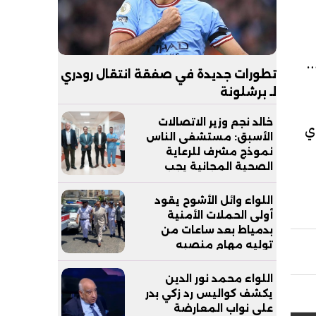
قيقة
تطورات جديدة في صفقة انتقال رودري
لـ برشلونة
خالد نجم وزير الاتصالات
اي
الأسبق: مستشفى الناس
نموذج مشرف للرعاية
الصحية المجانية يجب
مساندته
اللواء وائل الأشوح يقود
أولى الحملات الأمنية
بدمياط بعد ساعات من
توليه مهام منصبه
اللواء محمد نور الدين
يكشف كواليس رد زكي بدر
على نواب المعارضة