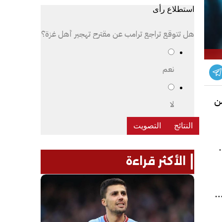
استطلاع رأى
هل تتوقع تراجع ترامب عن مقترح تهجير أهل غزة؟
نعم
من
لا
سجل صن داونز أولًا بعد مرور 11 دقيقة عن طريق البرازيلي لوكاس ريبيرو بانطلاقة رائعة من وسط الملعب، وبعد 5
الأكثر قراءة
بهدف