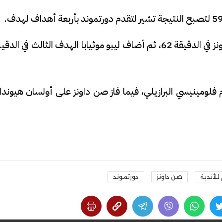
وقلص إكرام راينزر النتيجة وسجل هدف لصن داونز في الدقيقة 62، ثم أضاف ليبو موثيابا الهدف الثالث في الد
ام فلومينيسي البرازيلي، فيما فاز صن داونز على أولسان هيوند
للأندية
صن داونز
دورتموند