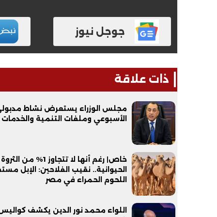
جوجل نيوز
ذات علاقة
فيديو
فيديو
مجلس الوزراء يستعرض نشاط مدبول
الأسبوعي وملفات التنمية والخدمات
خاص| رغم أنها لا تتجاوز 1% من الثروة
الحيوانية.. نقيب الفلاحين: الإبل مست
اللحوم الحمراء في مصر
الوداع الأخير.. دفن جثامين الضحايا
افتتاح أكبر صر
الأربعة بقرية السعدية في الفيوم
اللواء محمد نور الدين يكشف كواليس 
مليون جنيه