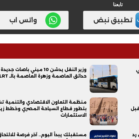
تابعنا
تطبيق نبض
واتس اب
فيديو
ي
وزير النقل يدشن 10 ميني باصات جدي
حدائق العاصمة وزهرة العاصمة بالـ LRT
منظمة التعاون الاقتصادي والتنمية ت
قبل
بتطور قطاع السياحة المصري وخطط زيا
الاستثمارات
ح ديني في القوصية..
ابني بطل وفخورة بيه.. أول ظهور 
تحفة معمارية بتكلفة تجاوزت 20
عماد سائق التريلا مع والدته بعد
رد
مستقبلك يبدأ اليوم.. آخر فرصة للالتحا
تصدره التريند| فيديو