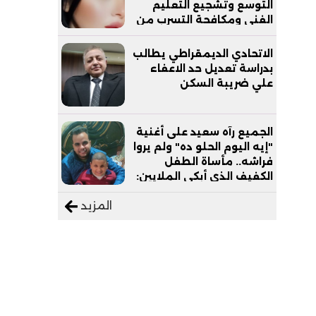
التوسع وتشجيع التعليم
الفني ومكافحة التسرب من
التعليم
الاتحادي الديمقراطي يطالب
بدراسة تعديل حد الاعفاء
علي ضريبة السكن
الجميع رآه سعيد على أغنية
"إيه اليوم الحلو ده" ولم يروا
فراشه.. مأساة الطفل
الكفيف الذي أبكى الملايين:
"نفسي أعمل عمرة وبابا
المزيد
يرتاح من التروسيكل"