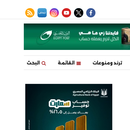
facebook
twitter
youtube
نبض
instagram
rss feed
ترند ومنوعات
القائمة
البحث