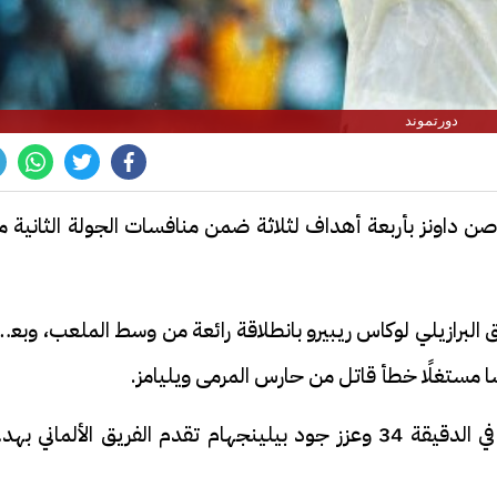
دورتموند
صن داونز بأربعة أهداف لثلاثة ضمن منافسات الجولة الثانية 
مستغلًا خطأ قاتل من حارس المرمى ويليامز.
وأضاف سيرهو جيراسو الهدف الثاني لدورتموند في الدقيقة 34 وعزز جود بيلينجهام تقدم الفريق الألماني 