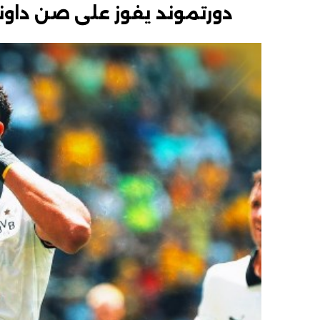
دورتموند يفوز على صن داونز في مباراة الـ7 أ