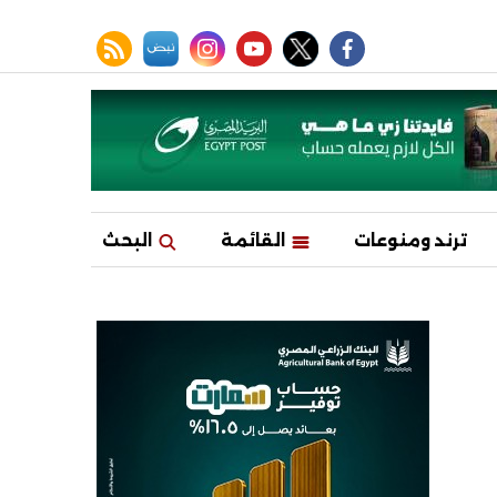
facebook
twitter
youtube
نبض
instagram
rss feed
ترند ومنوعات
القائمة
البحث