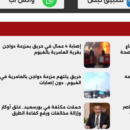
اع
إصابة 4 عمال في حريق بمزرعة دواجن
«صحة
بقرية العامرية بالفيوم
فيديو
عه
حريق يلتهم مزرعة دواجن بالعامرية في
الفيوم.. دون إصابات
اصر
حملات مكثفة في بورسعيد.. غلق أوكار ف
وإزالة مخالفات ورفع كفاءة الطرق
ح ديني في القوصية..
ابني بطل وفخورة بيه.. أول ظهور 
تحفة معمارية بتكلفة تجاوزت 20
عماد سائق التريلا مع والدته بعد
تصدره التريند| فيديو