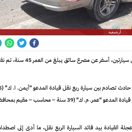
أرشيفية
شهدت دائرة قسم ثانِ سوهاج حادث تصادم بين سيارتين، أسفر عن مصرع سائق يبلغ من العمر 
تلقى اللواء مدير أمن سوهاج إخ
سنة – سائق – مقيم بمركز سوهاج)، وسيارة ملاكي قيادة المدعو "عمر. م. ك" (39 سنة – محاسب – مقيم ب
ة القيادة بيد قائد السيارة الربع نقل، ما أدى إلى اصطدام