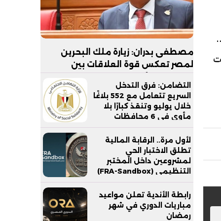
، صحة
مصطفى بدران: زيارة ملك البحرين
لت
لمصر تعكس قوة العلاقات بين
البلدين.. والأمن القومي الخليجي جزء
التضامن: فرق التدخل
لا يتجزأ من الأمن القومي المصري
السريع تتعامل مع 552 بلاغًا
خلال يوليو وتنقذ كبارًا بلا
مأوى في 6 محافظات
لأول مرة.. الرقابة المالية
تطلق الاختبار الحي
لمشروعين داخل المختبر
التنظيمي (FRA-Sandbox)
رابطة الأندية تعلن مواعيد
مباريات الدوري في شهر
رمضان