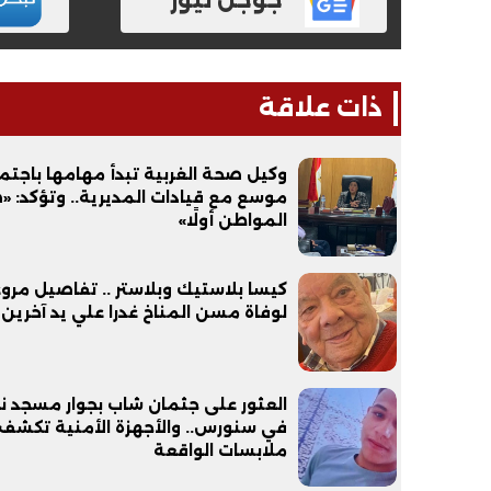
ذات علاقة
وكيل صحة الغربية تبدأ مهامها باجتم
موسع مع قيادات المديرية.. وتؤكد: 
المواطن أولًا»
فيديو
فيديو
كيسا بلاستيك وبلاستر .. تفاصيل مرو
لوفاة مسن المناخ غدرا علي يد آخرين
العثور على جثمان شاب بجوار مسجد ن
في سنورس.. والأجهزة الأمنية تكشف
الوداع الأخير.. دفن جثامين الضحايا
افتتاح أكبر صر
ملابسات الواقعة
الأربعة بقرية السعدية في الفيوم
مليون جنيه