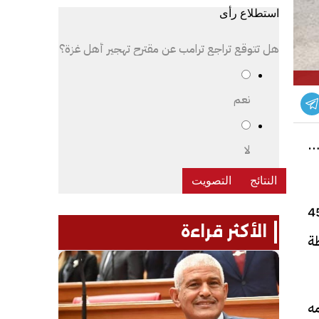
استطلاع رأى
هل تتوقع تراجع ترامب عن مقترح تهجير أهل غزة؟
نعم
45 سنة، تم نقله
لا
طارًا يفيد بوقوع حادث تصادم بين سيارة ربع نقل قيادة المدعو "أيمن. ا. ك" (45
الأكثر قراءة
محافظة
ه