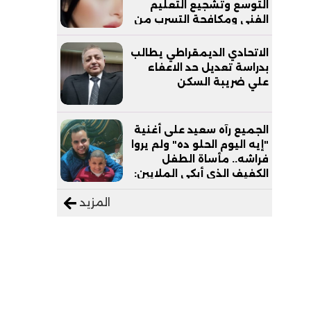
التوسع وتشجيع التعليم
الفني ومكافحة التسرب من
التعليم
الاتحادي الديمقراطي يطالب
بدراسة تعديل حد الاعفاء
علي ضريبة السكن
الجميع رآه سعيد على أغنية
"إيه اليوم الحلو ده" ولم يروا
فراشه.. مأساة الطفل
الكفيف الذي أبكى الملايين:
"نفسي أعمل عمرة وبابا
المزيد
يرتاح من التروسيكل"