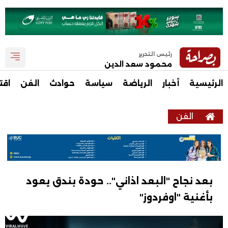
رئيس التحرير
محمود سعد الدين
الرئيسية
أخبار
الرياضة
سياسة
حوادث
الفن
اقت
الفن
بعد نجاح "البعد اذاني".. حودة بندق يعود
بأغنية "اوفردوز"