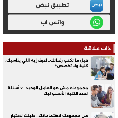
تطبيق نبض
واتس اب
ذات علاقة
قبل ما تكتب رغباتك.. اعرف إيه اللي يناسبك:
كلية ولا تخصص؟
مجموعك مش هو العامل الوحيد.. 7 أسئلة
تحدد الكلية الأنسب ليك
من مجموعك لاهتماماتك.. دليلك لاختيار