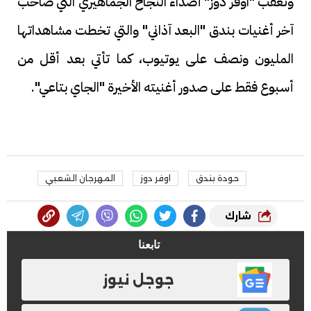
وتعقب "اوفر دوز" أصداء النجاح الجماهيري التي صاحب
آخر أغنيات بندق "البعد آذاني" والتي تخطت مشاهداتها
المليون ونصف على يوتيوب، كما تأتي بعد أقل من
أسبوع فقط على صدور أغنيته الأخيرة "الجاي بتاعي".
حودة بندق
اوفر دوز
المهرجان الشعبي
شارك
تابعنا
جوجل نيوز