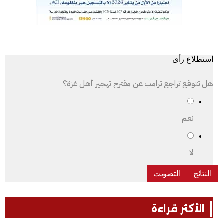
استطلاع رأى
هل تتوقع تراجع ترامب عن مقترح تهجير أهل غزة؟
نعم
لا
الأكثر قراءة