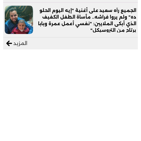
الجميع رآه سعيد على أغنية "إيه اليوم الحلو
ده" ولم يروا فراشه.. مأساة الطفل الكفيف
الذي أبكى الملايين: "نفسي أعمل عمرة وبابا
يرتاح من التروسيكل"
المزيد