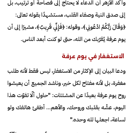
وأكد الأزهر أن الدعاء لا يحتاج إلى فصاحة أو ترتيب، بل
إلى صدق النية وصفاء القلب، مستشهدًا بقوله تعالى:
﴿وَقَالَ رَبُّكُمُ ادْعُونِي﴾، وقوله: ﴿فَإِنِّي قَرِيبٌ﴾، مشيرًا إلى أن
يوم عرفة يُقرّبك من الله، حتى لو كنت أبعد الناس.
الاستغفار في يوم عرفة
ودعا البيان إلى الإكثار من الاستغفار، ليس فقط لأنه طلب
مغفرة، بل لأنه مفتاح لكل خير، وناشد الجميع أن يعيشوا
روح يوم عرفة بعيدًا عن المشتتات: "حاول ألّا تفوّت هذا
اليوم، عشْه بقلبك وروحك، والأهم... أطفئ هاتفك ولو
لساعة، اجعلها لله وحده."