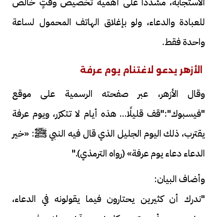
الاستجابة، مشددًا على أهمية تخصيص وقتٍ خالص
للعبادة والدعاء، ولو بإغلاق الهاتف المحمول لساعة
واحدة فقط.
الأزهر يدعو لاغتنام يوم عرفة
وقال الأزهر، عبر صفحته الرسمية على موقع
"فيسبوك":"قف قليلًا... هذه أيام لا تتكرّر، ويوم عرفة
يقترب، ذلك اليوم الجليل الذي قال فيه النبي ﷺ: «خير
الدعاء دعاء يوم عرفة» (رواه الترمذي)."
وأضاف البيان:
"ندرك أن كثيرين يحتارون فيما يقولونه في الدعاء،