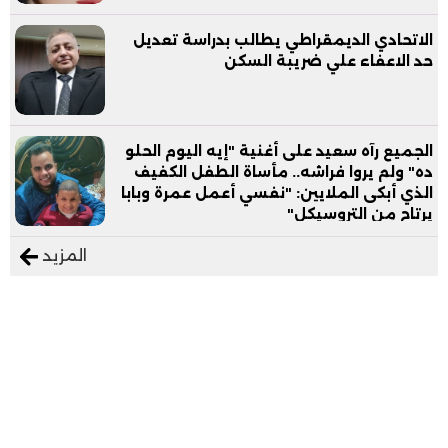
الاتحادي الديمقراطي يطالب بدراسة تعديل
حد الاعفاء علي ضريبة السكن
الجميع رآه سعيد على أغنية "إيه اليوم الحلو
ده" ولم يروا فراشه.. مأساة الطفل الكفيف
الذي أبكى الملايين: "نفسي أعمل عمرة وبابا
يرتاح من التروسيكل"
المزيد