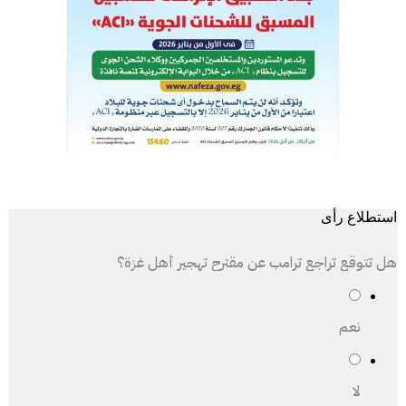
استطلاع رأى
هل تتوقع تراجع ترامب عن مقترح تهجير أهل غزة؟
نعم
لا