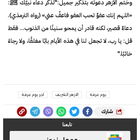
وختم الأزهر دعوته بتذكير جميل:"تذكّر دعاء نبيّك ﷺ:
«اللهم إنك عفوٌ تحب العفو فاعفُ عني» (رواه الترمذي).
دعاءٌ قصير، لكنه قادر أن يمحو سنينًا من الذنوب... فقط
قل: يا رب، لا تجعل لنا في هذه الأيام بابًا مغلقًا، ولا رجاءً
خائبًا."
يوم عرفة
الازهر الشريف
اجر يوم عرفة
شارك
تابعنا