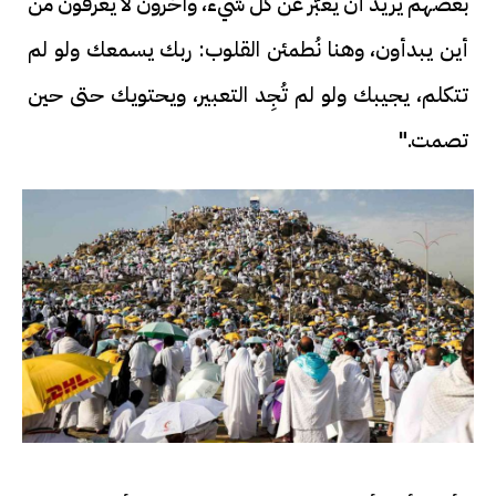
بعضهم يريد أن يعبّر عن كل شيء، وآخرون لا يعرفون من
أين يبدأون، وهنا نُطمئن القلوب: ربك يسمعك ولو لم
تتكلم، يجيبك ولو لم تُجِد التعبير، ويحتويك حتى حين
تصمت."