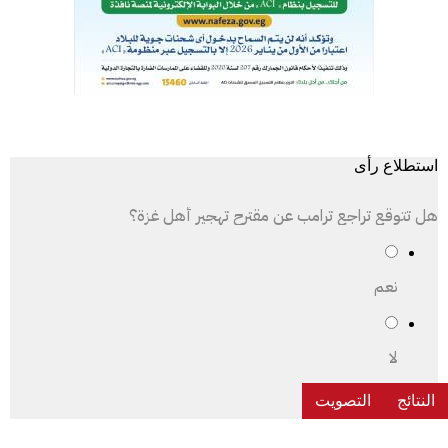
استطلاع رأى
هل تتوقع تراجع ترامب عن مقترح تهجير أهل غزة؟
نعم
لا