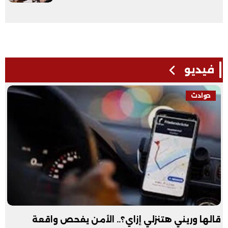
فيديو
حوادث
قالها وريني هتنزلي إزاي؟.. الأمن يفحص واقعة