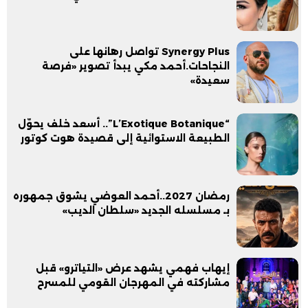
Synergy Plus تواصل رهانها على
النجاحات.أحمد مكي يبدأ تصوير «فرصة
سعيدة»
“L’Exotique Botanique”.. أسعد خلف يحوّل
الطبيعة الاستوائية إلى قصيدة هوت كوتور
رمضان 2027..أحمد العوضي يشوق جمهوره
بـ مسلسله الجديد «سلطان الديب»
إيهاب فهمي يشهد عرض «التياترو» قبل
مشاركته في المهرجان القومي للمسرح