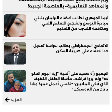
والمعاهد التعليمية» بالعاصمة الجديدة
ايما الجوهري تطالب اعضاء البرلمان بتبني
مبادرة التوسع وتشجيع التعليم الفني
ومكافحة التسرب من التعليم
الاتحادي الديمقراطي يطالب بدراسة تعديل
حد الاعفاء علي ضريبة السكن
الجميع رآه سعيد على أغنية "إيه اليوم الحلو
ده" ولم يروا فراشه.. مأساة الطفل الكفيف
الذي أبكى الملايين: "نفسي أعمل عمرة وبابا
يرتاح من التروسيكل"
المزيد