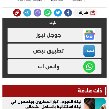
شارك
تابعنا
جوجل نيوز
تطبيق نبض
واتس اب
ذات علاقة
ليلة النجوم.. كبار المطربين يجتمعون في
ليلة استثنائية بالساحل الشمالي