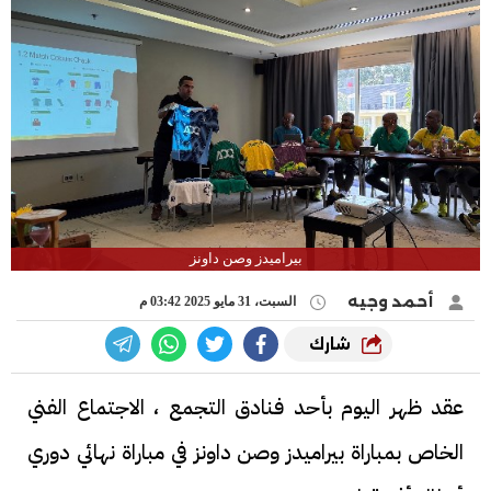
بيراميدز وصن داونز
أحمد وجيه
السبت، 31 مايو 2025 03:42 م
شارك
عقد ظهر اليوم بأحد فنادق التجمع ، الاجتماع الفني
الخاص بمباراة بيراميدز وصن داونز في مباراة نهائي دوري