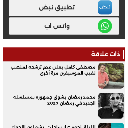
تطبيق نبض
واتس اب
ذات علاقة
مصطفى كامل يعلن عدم ترشحه لمنصب
نقيب الموسيقين مرة أخرى
محمد رمضان يشوق جمهوره بمسلسله
الجديد في رمضان 2027
الليلة..نجوم "يلا ساحل" ..يشعلون الأجواء