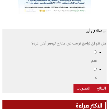
استطلاع رأى
هل تتوقع تراجع ترامب عن مقترح تهجير أهل غزة؟
نعم
لا
الأكثر قراءة