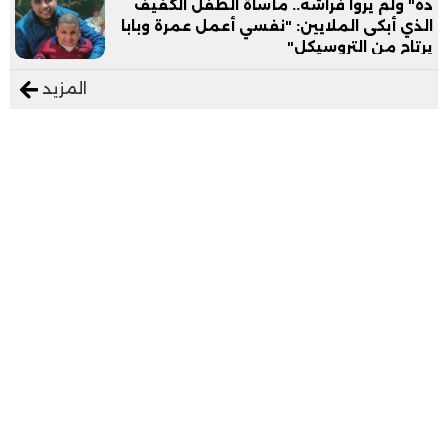
ده" ولم يروا فراشه.. مأساة الطفل الكفيف
الذي أبكى الملايين: "نفسي أعمل عمرة وبابا
يرتاح من التروسيكل"
المزيد