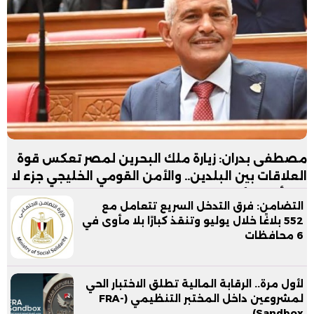
مصطفى بدران: زيارة ملك البحرين لمصر تعكس قوة
العلاقات بين البلدين.. والأمن القومي الخليجي جزء لا
يتجزأ من الأمن القومي المصري
التضامن: فرق التدخل السريع تتعامل مع
552 بلاغًا خلال يوليو وتنقذ كبارًا بلا مأوى في
6 محافظات
لأول مرة.. الرقابة المالية تطلق الاختبار الحي
لمشروعين داخل المختبر التنظيمي (FRA-
Sandbox)