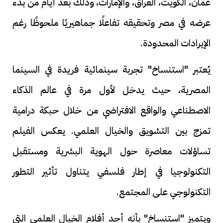
عمان، الكويت، العراق، والإمارات، وذلك بعد أيام من بدء
عرضه في مصر وتحقيقه تفاعلًا جماهيريًا ملحوظًا رغم
الإيرادات المحدودة.
يُعتبر "استنساخ" تجربة سينمائية فريدة في السينما
المصرية، حيث يدخل لأول مرة في عالم الذكاء
الاصطناعي والواقع الافتراضي من خلال حبكة درامية
تمزج بين التشويق والخيال العلمي. يعكس الفيلم
تساؤلات معاصرة حول الهوية البشرية ومستقبل
التكنولوجيا في إطار فلسفي يتناول تأثير التطور
التكنولوجي على المجتمع.
ويتميز "استنساخ" بأنه أحد أفلام الخيال العلمي التي