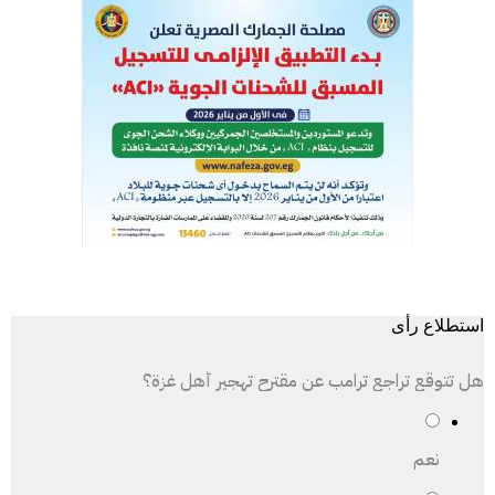
استطلاع رأى
هل تتوقع تراجع ترامب عن مقترح تهجير أهل غزة؟
نعم