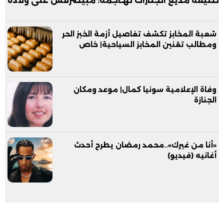
طليقة مذيع الجنازات تهـاجمه: مبيصرفش على ولاده
شعبة المخابز تكشف تفاصيل أزمة الخبز الحر
ومطالب تقنين المخابز السياحية| خاص
وفاة الإعلامية سونيا كمال| موعد ومكان
الجنازة
«أنا من غيرك»..محمد رمضان يطرح أحدث
أغانيه (فيديو)