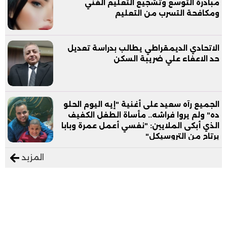
مبادرة التوسع وتشجيع التعليم الفني
ومكافحة التسرب من التعليم
الاتحادي الديمقراطي يطالب بدراسة تعديل
حد الاعفاء علي ضريبة السكن
الجميع رآه سعيد على أغنية "إيه اليوم الحلو
ده" ولم يروا فراشه.. مأساة الطفل الكفيف
الذي أبكى الملايين: "نفسي أعمل عمرة وبابا
يرتاح من التروسيكل"
المزيد