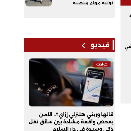
توليه مهام منصبه
فيديو
في
حوادث
فيديو
لـ
قالها وريني هتنزلي إزاي؟.. الأمن
عبد الله 
يفحص واقعة مشادة بين سائق نقل
أكون طبيب
ذكي وسيدة في دار السلام