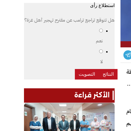
استطلاع رأى
هل تتوقع تراجع ترامب عن مقترح تهجير أهل غزة؟
نعم
لا
ة
براوة مركز اهناسيا، فقد تقرر قطع المياه عن قرى (براوة ومنشأة الحاج وتوابعهم) "غدا الأربعاء 23 أبريل 2025"
الأكثر قراءة
ام
هم