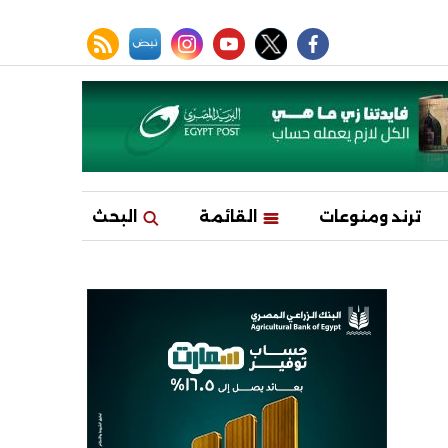
facebook
twitter
youtube
نبض
instagram
rss feed
ترند ومنوعات
القائمة
البحث