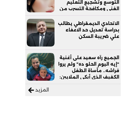
التوسع وتشجيع التعليم
الفني ومكافحة التسرب من
التعليم
الاتحادي الديمقراطي يطالب
بدراسة تعديل حد الاعفاء
علي ضريبة السكن
الجميع رآه سعيد على أغنية
"إيه اليوم الحلو ده" ولم يروا
فراشه.. مأساة الطفل
الكفيف الذي أبكى الملايين:
"نفسي أعمل عمرة وبابا
المزيد
يرتاح من التروسيكل"