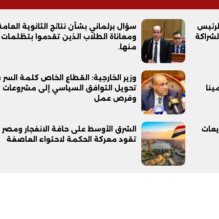
لرئيس
سؤال برلماني بشأن نتائج الثانوية العامة
لشراكة
ومعاناة الطلاب الذين تقدموا بتظلمات
منها.
وزير الخارجية: القطاع الخاص كلمة السر 
ينا
تحويل التوافق السياسي إلى مشروعات
وفرص عمل
فيديو
يعات
الشرق الأوسط على حافة الانفجار ومصر
تقود معركة الحكمة لاحتواء العاصفة
ح ديني في القوصية..
ابني بطل وفخورة بيه.. أول ظهور 
تحفة معمارية بتكلفة تجاوزت 20
عماد سائق التريلا مع والدته بعد
تصدره التريند| فيديو