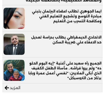
والمعاهد التعليمية» بالعاصمة الجديدة
ايما الجوهري تطالب اعضاء البرلمان بتبني
مبادرة التوسع وتشجيع التعليم الفني
ومكافحة التسرب من التعليم
الاتحادي الديمقراطي يطالب بدراسة تعديل
حد الاعفاء علي ضريبة السكن
الجميع رآه سعيد على أغنية "إيه اليوم الحلو
ده" ولم يروا فراشه.. مأساة الطفل الكفيف
الذي أبكى الملايين: "نفسي أعمل عمرة وبابا
يرتاح من التروسيكل"
المزيد