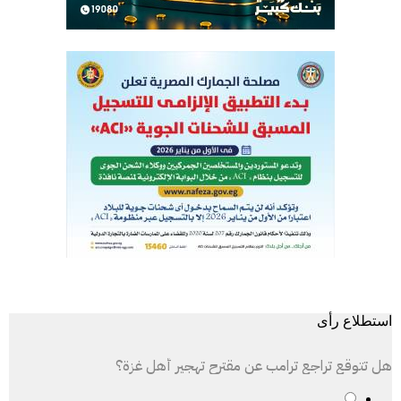
استطلاع رأى
هل تتوقع تراجع ترامب عن مقترح تهجير أهل غزة؟