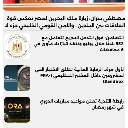
مصطفى بدران: زيارة ملك البحرين لمصر تعكس قوة
العلاقات بين البلدين.. والأمن القومي الخليجي جزء لا
يتجزأ من الأمن القومي المصري
التضامن: فرق التدخل السريع تتعامل مع
552 بلاغًا خلال يوليو وتنقذ كبارًا بلا مأوى في
6 محافظات
لأول مرة.. الرقابة المالية تطلق الاختبار الحي
لمشروعين داخل المختبر التنظيمي (FRA-
Sandbox)
رابطة الأندية تعلن مواعيد مباريات الدوري
في شهر رمضان