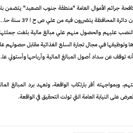
مكافحة جرائم الأموال العامة "منطقة جنوب الصعيد" يتضمن بل
محمد ص ا م 43 سنة مهندس و3 آخرين يقيمون دائرة المحافظة يتضررون فيه من علي ص
بالنصب عليهم والحصول منهم علي مبالغ مالية بلغت جملتها 
ستثمارها وتوظيفها فـي مجال تجارة السلع الغذائية مقابل حصولهم ع
أس المال، إلا أنه توقف عن سداد أصول المبالغ المالية وأرباحها وأستولي علي
م، وبمواجهته أقر بارتكاب الواقعة، وتعهد برد المبالغ المال
عرض على النيابة العامة التي تولت التحقيق في الواقعة.