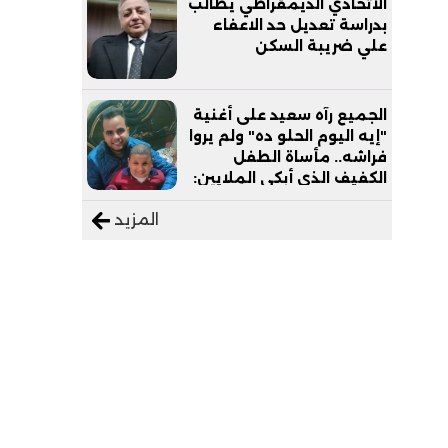
الاتحادي الديمقراطي يطالب
بدراسة تعديل حد الاعفاء
علي ضريبة السكن
الجميع رآه سعيد على أغنية
"إيه اليوم الحلو ده" ولم يروا
فراشه.. مأساة الطفل
الكفيف الذي أبكى الملايين:
"نفسي أعمل عمرة وبابا
المزيد
يرتاح من التروسيكل"