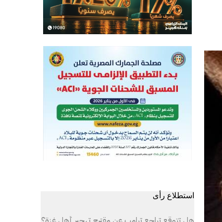
استطلاع رأى
هل تتوقع تراجع ترامب عن مقترح تهجير أهل غزة؟