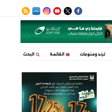
facebook
twitter
youtube
نبض
instagram
rss feed
ترند ومنوعات
القائمة
البحث