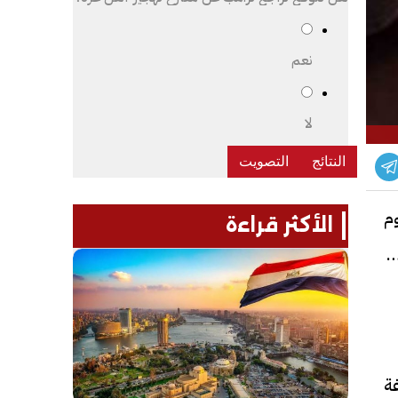
نعم
لا
م
الأكثر قراءة
 والاستيلاء منهم على 5 ملايين
غة