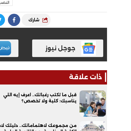
النصب
شارك
فيديو
فيديو
جوجل نيوز
ذات علاقة
الوداع الأخير.. دفن جثامين الضحايا
افتتاح أكبر صر
قبل ما تكتب رغباتك.. اعرف إيه اللي
الأربعة بقرية السعدية في الفيوم
يناسبك: كلية ولا تخصص؟
مليون جنيه
من مجموعك لاهتماماتك.. دليلك لاخت