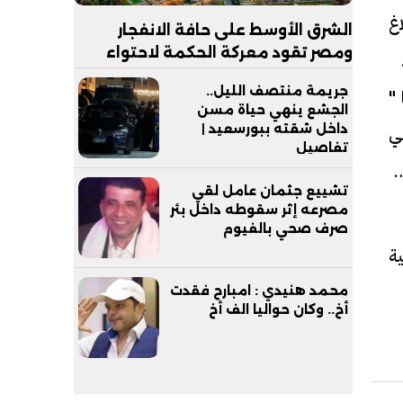
اغ
الشرق الأوسط على حافة الانفجار
ومصر تقود معركة الحكمة لاحتواء
 ح ا 37 سنة حاصل
العاصفة
جريمة منتصف الليل..
"
الجشع ينهي حياة مسن
داخل شقته ببورسعيد |
لي
تفاصيل
ها
تشييع جثمان عامل لقي
مصرعه إثر سقوطه داخل بئر
صرف صحي بالفيوم
ية
محمد هنيدي : امبارح فقدت
أخ.. وكان حواليا الف أخ