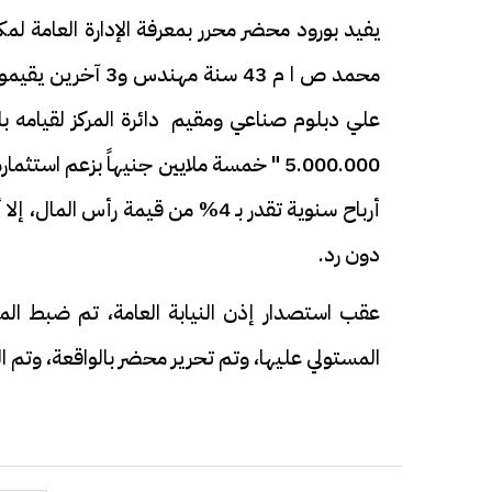
يفيد بورود محضر محرر بمعرفة الإدارة العامة ل
علي دبلوم صناعي ومقيم دائرة المركز لقيامه 
5.000.000 " خمسة ملايين جنيهاً بزعم ا
أرباح سنوية تقدر بـ 4% من قيمة ر
دون رد.
عقب استصدار إذن النيابة العامة، تم ضبط المته
المستولي عليها، وتم تحرير محضر بالواقعة، وتم ال