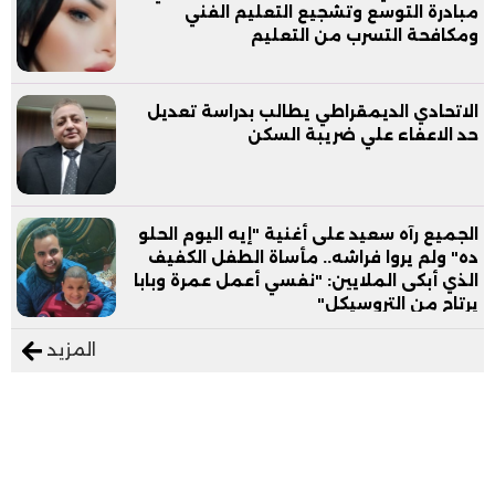
مبادرة التوسع وتشجيع التعليم الفني
ومكافحة التسرب من التعليم
الاتحادي الديمقراطي يطالب بدراسة تعديل
حد الاعفاء علي ضريبة السكن
الجميع رآه سعيد على أغنية "إيه اليوم الحلو
ده" ولم يروا فراشه.. مأساة الطفل الكفيف
الذي أبكى الملايين: "نفسي أعمل عمرة وبابا
يرتاح من التروسيكل"
المزيد