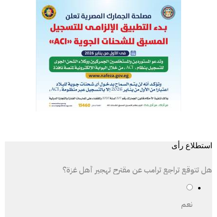
استطلاع رأى
هل تتوقع تراجع ترامب عن مقترح تهجير أهل غزة؟
نعم