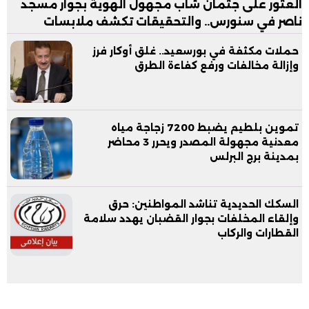
العثور على جثمان شاب مجهول الهوية بجوار مسجد
ناصر في سنورس.. والتحقيقات تكشف ملابسات
الواقعة
حملات مكثفة في بورسعيد.. غلق أوكار فرز
وإزالة مخالفات ورفع كفاءة الطرق
تموين بلطيم يضبط 7200 زجاجة مياه
معدنية مجهولة المصدر ويحرر 3 محاضر
بمدينة برج البرلس
السكك الحديدية تناشد المواطنين: حرق
وإلقاء المخلفات بجوار القضبان يهدد سلامة
القطارات والركاب