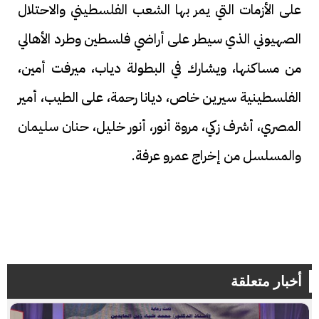
على الأزمات التي يمر بها الشعب الفلسطيني والاحتلال
الصهيوني الذي سيطر على أراضي فلسطين وطرد الأهالي
من مساكنها، ويشارك في البطولة دياب، ميرفت أمين،
الفلسطينية سيرين خاص، ديانا رحمة، على الطيب، أمير
المصري، أشرف زكي، مروة أنور، أنور خليل، حنان سليمان
والمسلسل من إخراج عمرو عرفة.
أخبار متعلقة