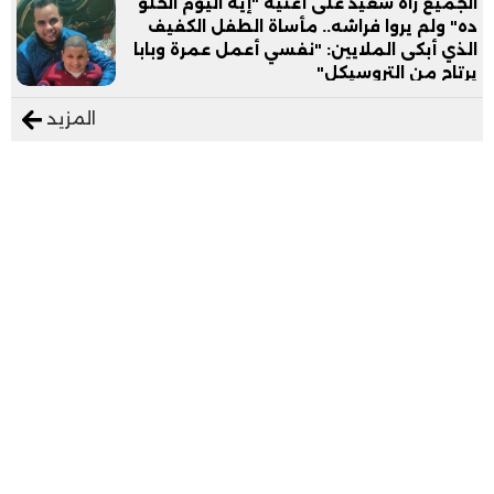
الجميع رآه سعيد على أغنية "إيه اليوم الحلو
ده" ولم يروا فراشه.. مأساة الطفل الكفيف
الذي أبكى الملايين: "نفسي أعمل عمرة وبابا
يرتاح من التروسيكل"
المزيد