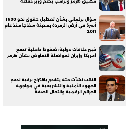
مضيق هرمز وترامب يدعم وزير دفاعه
سؤال برلماني بشأن تعطيل حقوق نحو 1600
أسرة في أرض الزمردة بمدينة سفاجا منذ عام
2011
خبير علاقات دولية: ضغوط داخلية تدفع
أمريكا وإيران لمواصلة التفاوض بشأن هرمز
النائب نشأت حتة يتقدم باقتراح برغبة لدعم
الجهود الأمنية والتشريعية في مواجهة
الجرائم الرقمية وانتحال الصفة