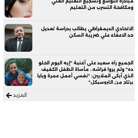
مبادرة التوسع وتشجيع التعليم الفني
ومكافحة التسرب من التعليم
الاتحادي الديمقراطي يطالب بدراسة تعديل
حد الاعفاء علي ضريبة السكن
الجميع رآه سعيد على أغنية "إيه اليوم الحلو
ده" ولم يروا فراشه.. مأساة الطفل الكفيف
الذي أبكى الملايين: "نفسي أعمل عمرة وبابا
يرتاح من التروسيكل"
المزيد