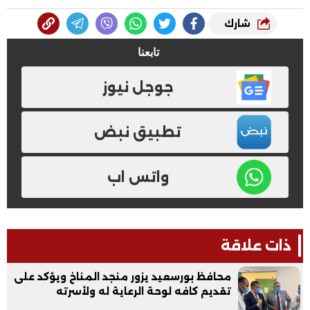
شارك
تابعنا
جوجل نيوز
تطبيق نبض
واتس اب
ذات علاقة
محافظ بورسعيد يزور منجد المناخ ويؤكد على
تقديم كافه لوحة الرعاية له ولأسرته