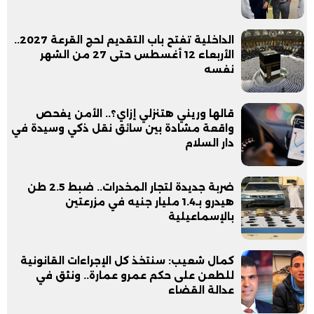
الداخلية تفتح باب التقديم لحج القرعة 2027..
الأربعاء 12 أغسطس حتى 27 من الشهر
نفسه
قالها وريني هتنزلي إزاي؟.. الأمن يفحص
واقعة مشادة بين سائق نقل ذكي وسيدة في
دار السلام
ضربة جديدة لتجار المخدرات.. ضبط 2.5 طن
هيدرو بـ1.4 مليار جنيه في مزرعتين
بالإسماعيلية
كمال شعيب: سنتخذ كل الإجراءات القانونية
للطعن على حكم عمرو عمارة.. ونثق في
عدالة القضاء