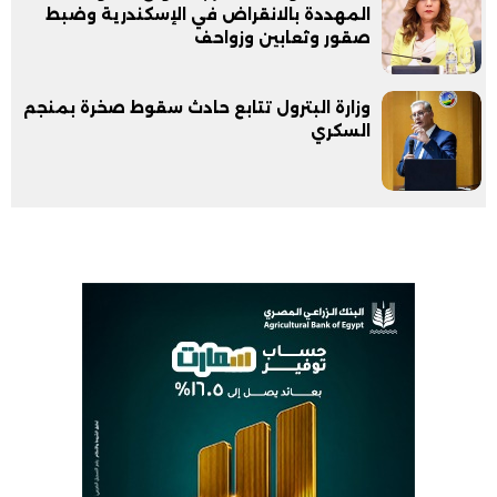
المهددة بالانقراض في الإسكندرية وضبط
صقور وثعابين وزواحف
وزارة البترول تتابع حادث سقوط صخرة بمنجم
السكري