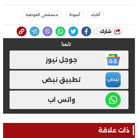
أطباء
أسيوط
مستشفى القوصية
شارك
تابعنا
جوجل نيوز
تطبيق نبض
واتس اب
ذات علاقة