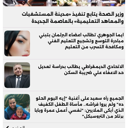
وزير الصحة يتابع تنفيذ «مدينة المستشفيات
والمعاهد التعليمية» بالعاصمة الجديدة
ايما الجوهري تطالب اعضاء البرلمان بتبني
مبادرة التوسع وتشجيع التعليم الفني
ومكافحة التسرب من التعليم
الاتحادي الديمقراطي يطالب بدراسة تعديل
حد الاعفاء علي ضريبة السكن
الجميع رآه سعيد على أغنية "إيه اليوم الحلو
ده" ولم يروا فراشه.. مأساة الطفل الكفيف
الذي أبكى الملايين: "نفسي أعمل عمرة وبابا
يرتاح من التروسيكل"