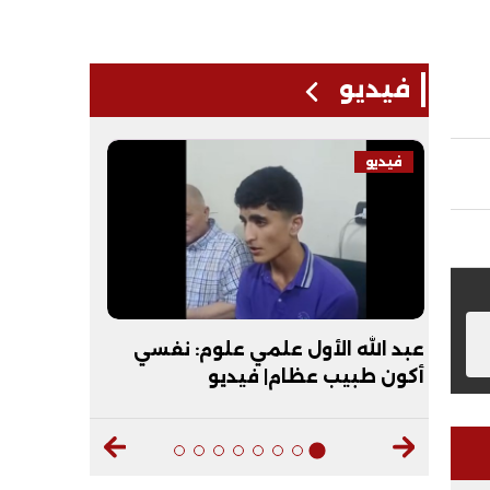
فيديو
فيديو
فيديو
حظات
عبد الله الأول علمي علوم: نفسي
"عقبال ال
أكون طبيب عظام| فيديو
الأزهر يماز
ديو
الأزهرية| 