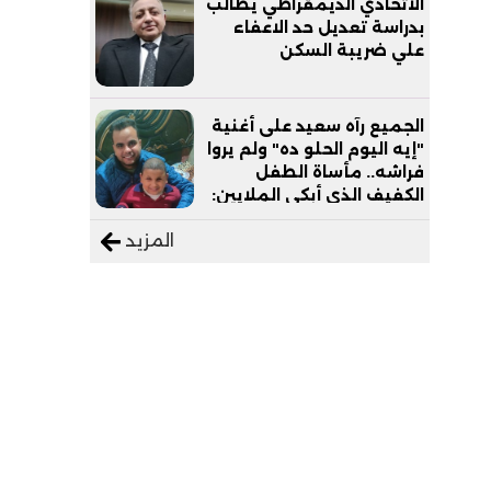
الاتحادي الديمقراطي يطالب
بدراسة تعديل حد الاعفاء
علي ضريبة السكن
الجميع رآه سعيد على أغنية
"إيه اليوم الحلو ده" ولم يروا
فراشه.. مأساة الطفل
الكفيف الذي أبكى الملايين:
"نفسي أعمل عمرة وبابا
المزيد
يرتاح من التروسيكل"