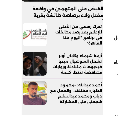
القبض على المتهمين في واقعة
مقتل ولاء برصاصة طائشة بقرية
أبجيج بالفيوم
تحرك رسمي من الأعلى
للإعلام بعد رصد مخالفات
ل
في برنامج "اليوم هنا
القاهرة"
أزمة شيماء وكابتن أوبر
ء
تشعل السوشيال ميديا
فيديوهات متبادلة وروايات
ي أغسطس الماضي، وليس 82، يرجي
متناقضة تنتظر كلمة
التحقيقات
أحمد عبدالله: «محمود
الطيار» مختلف.. والعمل مع
دياب ومحمد عبدالسلام
شجعني على المشاركة
إلي