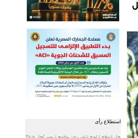
ل
استطلاع رأى
هل تتوقع تراجع ترامب عن مقترح تهجير أهل غزة؟