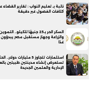
نائبة بـ تعليم النواب : تقارير القضاء 
كثافات الفصول غير دقيقة
السكر الحر بـ25 جنيهًا للكيلو.. التموين
والزراعة وجهاز مستقبل مصر يبدؤون 
غدًا
استثمارات تتجاوز 5 مليارات دولار.
تستعرض إنشاء مدينتين طبيتين بال
الإدارية والعلمين الجديدة