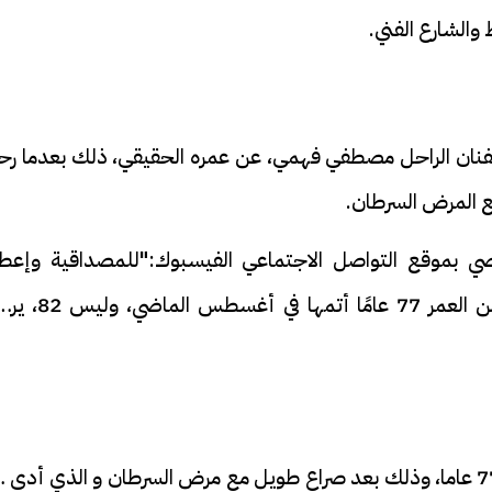
والشارع الفني.
لفنان الراحل مصطفي فهمي، عن عمره الحقيقي، ذلك بعدما رح
مع المرض السرطان.
بموقع التواصل الاجتماعي الفيسبوك:"للمصداقية وإعطا
مصطفى، رحمة الله عليه حقه، هو كان يبلغ من العمر 77 عامًا أتمها ف
وقد رحل الفنان مصطفى فهمي، عن عمر يناهز 77 عاما، وذلك بعد صراع طويل مع مرض السرطان و الذي أدى 