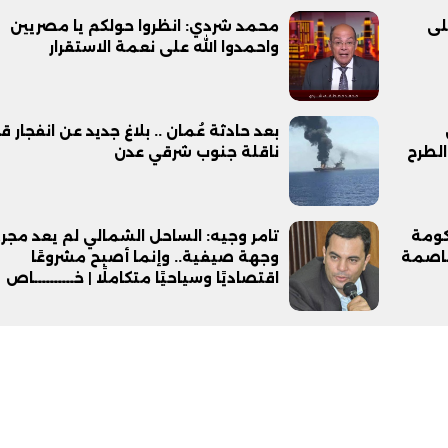
على
محمد شردي: انظروا حولكم يا مصريين
واحمدوا الله على نعمة الاستقرار
بعد حادثة عُمان .. بلاغ جديد عن انفجار ق
الطرح
ناقلة جنوب شرقي عدن
. الحكومة
تامر وجيه: الساحل الشمالي لم يعد مجر
عاصمة
وجهة صيفية.. وإنما أصبح مشروعًا
اقتصاديًا وسياحيًا متكاملًا | خــــــــــاص