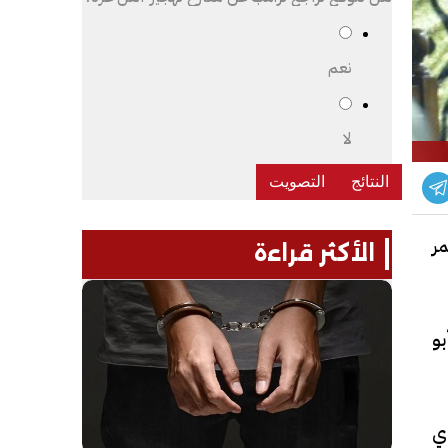
نعم
لا
ر
الأكثر قراءة
و
ي