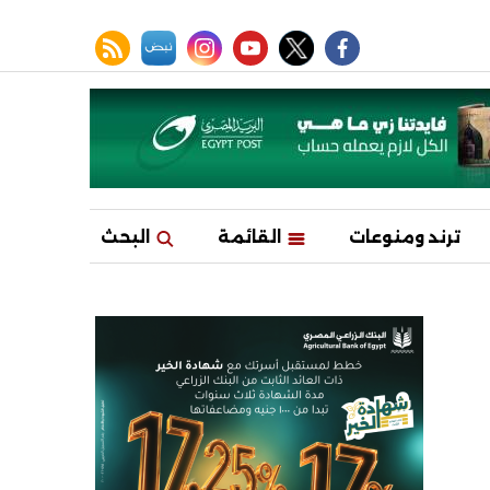
facebook
twitter
youtube
نبض
instagram
rss feed
ترند ومنوعات
القائمة
البحث