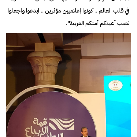
في قلب العالم .. كونوا إعلاميين مؤثرين .. ابدعوا واجعلوا
نصب أعينكم أمتكم العربية".