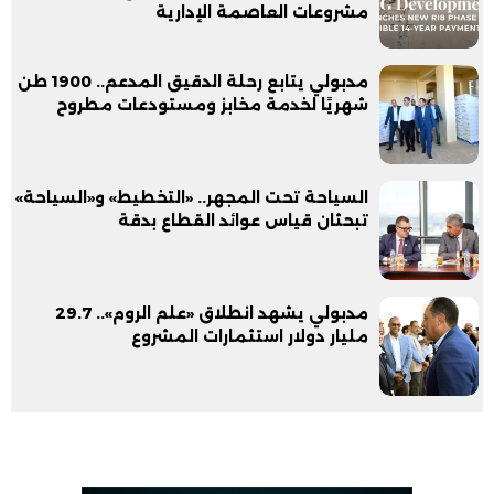
مشروعات العاصمة الإدارية
مدبولي يتابع رحلة الدقيق المدعم.. 1900 طن
شهريًا لخدمة مخابز ومستودعات مطروح
السياحة تحت المجهر.. «التخطيط» و«السياحة»
تبحثان قياس عوائد القطاع بدقة
مدبولي يشهد انطلاق «علم الروم».. 29.7
مليار دولار استثمارات المشروع