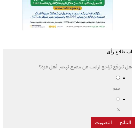
استطلاع رأى
هل تتوقع تراجع ترامب عن مقترح تهجير أهل غزة؟
نعم
لا