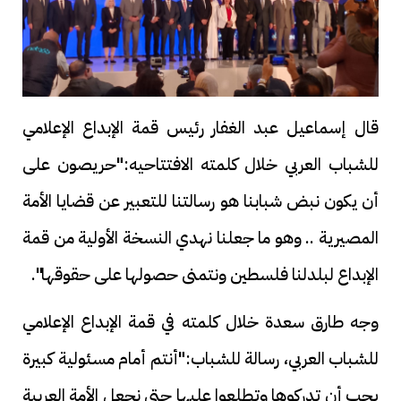
قال إسماعيل عبد الغفار رئيس قمة الإبداع الإعلامي
للشباب العربي خلال كلمته الافتتاحيه:"حريصون على
أن يكون نبض شبابنا هو رسالتنا للتعبير عن قضايا الأمة
المصيرية .. وهو ما جعلنا نهدي النسخة الأولية من قمة
الإبداع لبلدلنا فلسطين ونتمنى حصولها على حقوقها".
وجه طارق سعدة خلال كلمته في قمة الإبداع الإعلامي
للشباب العربي، رسالة للشباب:"أنتم أمام مسئولية كبيرة
يجب أن تدركوها وتطلعوا عليها حتى نجعل الأمة العربية