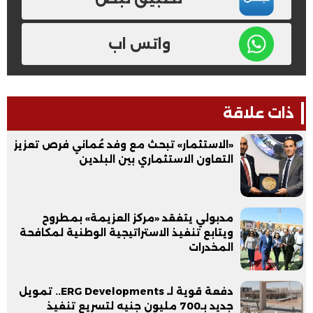
واتس اب
ذات علاقة
«الاستثمار» تبحث مع وفد عُماني فرص تعزيز
التعاون الاستثماري بين البلدين
مدبولي يتفقد «مركز العزيمة» بمطروح
ويتابع تنفيذ الاستراتيجية الوطنية لمكافحة
المخدرات
دفعة قوية لـ ERG Developments.. تمويل
جديد بـ700 مليون جنيه لتسريع تنفيذ