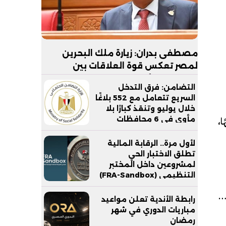
مصطفى بدران: زيارة ملك البحرين
لمصر تعكس قوة العلاقات بين
البلدين.. والأمن القومي الخليجي جزء
التضامن: فرق التدخل
لا يتجزأ من الأمن القومي المصري
السريع تتعامل مع 552 بلاغًا
خلال يوليو وتنقذ كبارًا بلا
حديد سرحان سعر 36000 جنيهًا،
مأوى في 6 محافظات
لأول مرة.. الرقابة المالية
تطلق الاختبار الحي
لمشروعين داخل المختبر
التنظيمي (FRA-Sandbox)
لحديد
رابطة الأندية تعلن مواعيد
مباريات الدوري في شهر
رمضان