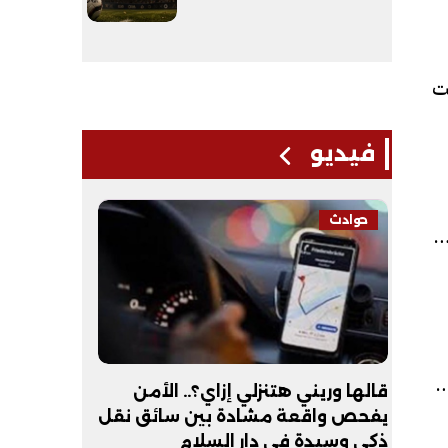
، وأسمنت
فيديو
حوادث
فيديو
 أسمنت
لمقاوم بين 2730 و3000 جنيهًا،
لـ
قالها وريني هتنزلي إزاي؟.. الأمن
عبد الله 
يفحص واقعة مشادة بين سائق نقل
أكون طبيب
ذكي وسيدة في دار السلام