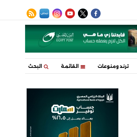
facebook
twitter
youtube
نبض
instagram
rss feed
ترند ومنوعات
القائمة
البحث