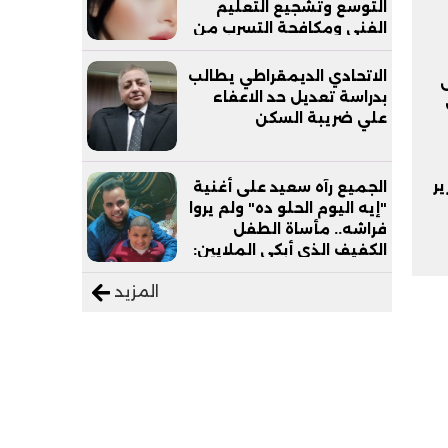
التوسع وتشجيع التعليم
الفني ومكافحة التسرب من
التعليم
الاتحادي الديمقراطي يطالب
ى
بدراسة تعديل حد الاعفاء
علي ضريبة السكن
ير
الجميع رآه سعيد على أغنية
"إيه اليوم الحلو ده" ولم يروا
فراشه.. مأساة الطفل
الكفيف الذي أبكى الملايين:
"نفسي أعمل عمرة وبابا
المزيد
يرتاح من التروسيكل"