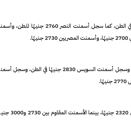
بينما سجل أسمنت الفهد اليوم، 2700 جنيهًا في الطن، كما سجل أسمنت النصر 2760 جنيهًا للطن
فيديو
وسجل أسمنت السويدي 3150 حنيهًا في الطن، وسجل أسمنت السويس 2830 جنيهًا في الطن، وسجل
وسجلت أسعار الأسمنت المخلوط بين 2080 إلى 2320 جنيهًا، بينما الأسمنت ا
ح ديني في القوصية..
ابني بطل وفخورة بيه.. أول ظهور 
تحفة معمارية بتكلفة تجاوزت 20
عماد سائق التريلا مع والدته بعد
تصدره التريند| فيديو