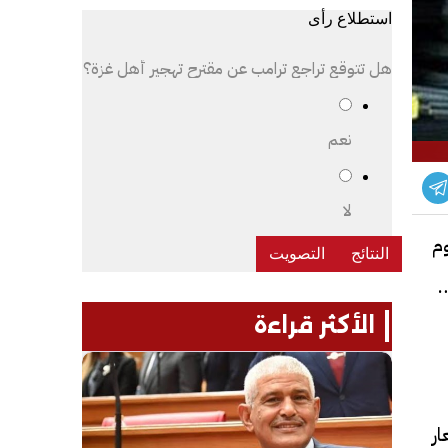
استطلاع رأى
هل تتوقع تراجع ترامب عن مقترح تهجير أهل غزة؟
نعم
لا
م
 الحديد الاستثماري نحو 39511 جنيهاً، بتراجع 567
الأكثر قراءة
ر