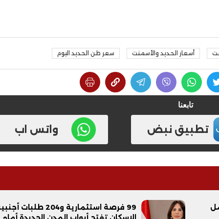
نت
أسعار الحديد والأسمنت
سعر طن الحديد اليوم
تابعنا
تطبيق نبض
واتس اب
صة عمل
99 فرصة استثمارية و204 طلبات أجن
الإسكان تفتح أبواب المدن الجديدة أمام