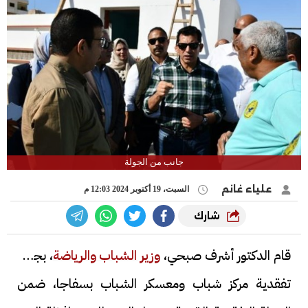
جانب من الجولة
علياء غانم
السبت، 19 أكتوبر 2024 12:03 م
شارك
قام الدكتور أشرف صبحي،
وزير الشباب والرياضة
، بجولة
تفقدية مركز شباب ومعسكر الشباب بسفاجا، ضمن