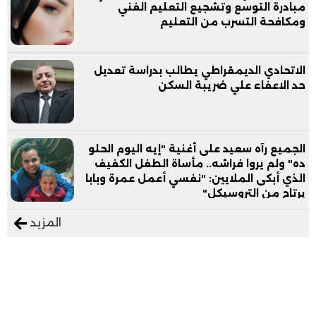
مبادرة التوسع وتشجيع التعليم الفني
ومكافحة التسرب من التعليم
الاتحادي الديمقراطي يطالب بدراسة تعديل
حد الاعفاء علي ضريبة السكن
الجميع رآه سعيد على أغنية "إيه اليوم الحلو
ده" ولم يروا فراشه.. مأساة الطفل الكفيف
الذي أبكى الملايين: "نفسي أعمل عمرة وبابا
يرتاح من التروسيكل"
المزيد