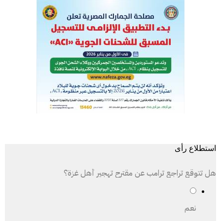
استطلاع رأى
هل تتوقع تراجع ترامب عن مقترح تهجير أهل غزة؟
نعم