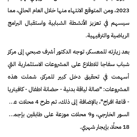
2023، ومن المتوقع الانتهاء منها خلال العام الحالي، مما
سيسهم في تعزيز الأنشطة الشبابية واستقبال البرامج
الرياضية والترفيهية.
بعد زيارته للمعسكر، توجه الدكتور أشرف صبحي إلى مركز
شباب سفاجا للاطلاع على المشروعات الاستثمارية التي
أسهمت في تحقيق دخل كبير للمركز، شملت هذه
المشروعات: "صالة لياقة بدنية - حضانة اطفال - كافيتريا
- قاعة افراح"، بالإضافة إلى ذلك، تم طرح 4 محلات على
السور الخارجي، و9 محلات موزعة على طابقين بإجمالي
18 محلًا، بإيجار شهري.