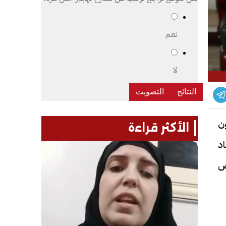
نعم
لا
ن
الأكثر قراءة
اد
رض