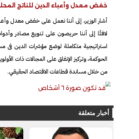
خفض معدل وأعباء الدين للناتج المحل
أشار الوزير، إلى أننا نعمل على خفض معدل وأعب
لافتًا إلى أننا حريصون على تنويع مصادر وأدو
استراتيجية متكاملة لوضع مؤشرات الدين فى مسار
فيديو
فيديو
الحوكمة، وتركيز الإنفاق على المجالات ذات الأولوية
من خلال مساندة قطاعات الاقتصاد الحقيقي.
الوداع الأخير.. دفن جثامين الضحايا
افتتاح أكبر صر
الأربعة بقرية السعدية في الفيوم
أخبار متعلقة
مليون جنيه