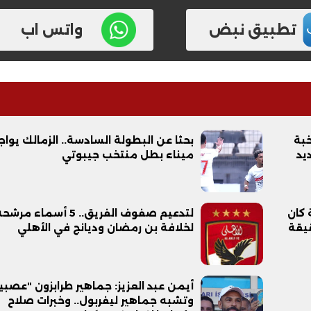
تطبيق نبض
واتس اب
خبة
بحثا عن البطولة السادسة.. الزمالك يواج
يد
ميناء بطل منتخب جيبوتي
 كان
لتدعيم صفوف الفريق.. 5 أسماء مرش
قيقة
لخلافة بن رمضان وديانج في الأهلي
أيمن عبد العزيز: جماهير طرابزون "عصبي
وتشبه جماهير ليفربول.. وخبرات صلاح