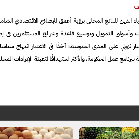
ى
اء الدين للناتج المحلى برؤية أعمق للإصلاح الاقتصادي الشام
ات وأسواق التمويل وتوسيع قاعدة وشرائح المستثمرين فى إطا
 نزولي على المدى المتوسط؛ أخذًا فى الاعتبار انتهاج سياسا
فيديو
 ببرنامج عمل الحكومة، والأكثر استهدافًا لتعبئة الإيرادات المحل
ح ديني في القوصية..
ابني بطل وفخورة بيه.. أول ظهور 
تحفة معمارية بتكلفة تجاوزت 20
عماد سائق التريلا مع والدته بعد
تصدره التريند| فيديو