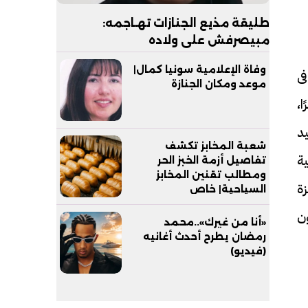
طليقة مذيع الجنازات تهـاجمه:
مبيصرفش على ولاده
وفاة الإعلامية سونيا كمال|
فى
موعد ومكان الجنازة
ا،
د
شعبة المخابز تكشف
ة
تفاصيل أزمة الخبز الحر
ومطالب تقنين المخابز
ة
السياحية| خاص
ون
«أنا من غيرك»..محمد
رمضان يطرح أحدث أغانيه
(فيديو)