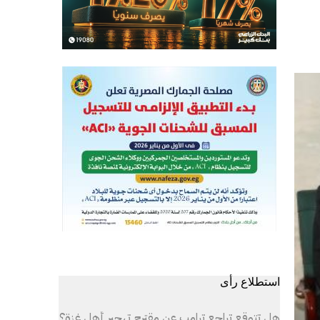
استطلاع رأى
هل تتوقع تراجع ترامب عن مقترح تهجير أهل غزة؟