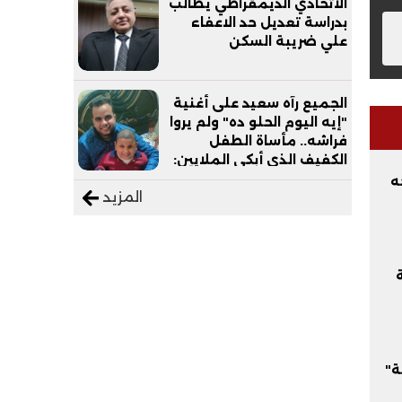
الاتحادي الديمقراطي يطالب
بدراسة تعديل حد الاعفاء
علي ضريبة السكن
الجميع رآه سعيد على أغنية
"إيه اليوم الحلو ده" ولم يروا
فراشه.. مأساة الطفل
الكفيف الذي أبكى الملايين:
"نفسي أعمل عمرة وبابا
ه
المزيد
يرتاح من التروسيكل"
حة
ة"