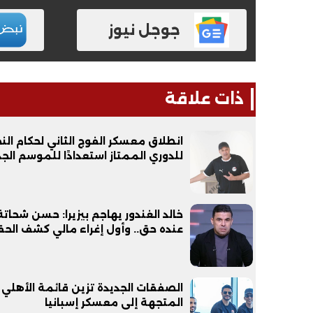
جوجل نيوز
ذات علاقة
انطلاق معسكر الفوج الثاني لحكام الن
للدوري الممتاز استعدادًا للموسم الجد
خالد الغندور يهاجم بيزيرا: حسن شحاتة
عنده حق.. وأول إغراء مالي كشف الح
الصفقات الجديدة تزين قائمة الأهلي
المتجهة إلى معسكر إسبانيا