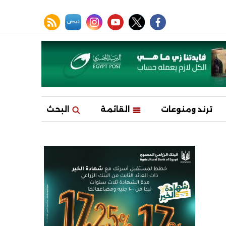
facebook
twitter
youtube
نبض
instagram
rss feed
ترند ومنوعات
القائمة
البحث