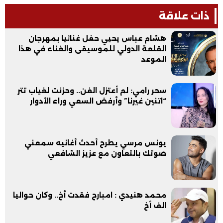
ذات علاقة
هشام عباس يحيي حفل غنائيا بمهرجان
القلعة الدولي للموسيقى والغناء في هذا
الموعد
سحر رامي: لم أعتزل الفن.. وحزنت لغياب تتر
“اتنين غيرنا” وأرفض السعي وراء الأدوار
يونس مرسي يطرح أحدث أغانيه سمعني
صوتك بالتعاون مع عزيز الشافعي
محمد هنيدي : امبارح فقدت أخ.. وكان حواليا
الف أخ