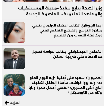
وزير الصحة يتابع تنفيذ «مدينة المستشفيات
والمعاهد التعليمية» بالعاصمة الجديدة
ايما الجوهري تطالب اعضاء البرلمان بتبني
مبادرة التوسع وتشجيع التعليم الفني
ومكافحة التسرب من التعليم
الاتحادي الديمقراطي يطالب بدراسة تعديل
حد الاعفاء علي ضريبة السكن
الجميع رآه سعيد على أغنية "إيه اليوم الحلو
ده" ولم يروا فراشه.. مأساة الطفل الكفيف
الذي أبكى الملايين: "نفسي أعمل عمرة وبابا
يرتاح من التروسيكل"
المزيد