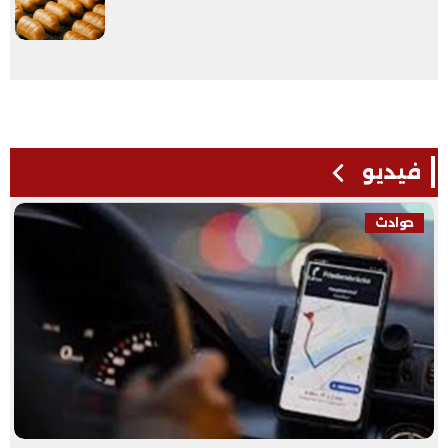
فيديو
حوادث