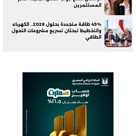
المستثمرين
45% طاقة متجددة بحلول 2028.. الكهرباء
والتخطيط تبحثان تسريع مشروعات التحول
الطاقي