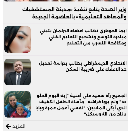
وزير الصحة يتابع تنفيذ «مدينة المستشفيات
والمعاهد التعليمية» بالعاصمة الجديدة
ايما الجوهري تطالب اعضاء البرلمان بتبني
مبادرة التوسع وتشجيع التعليم الفني
ومكافحة التسرب من التعليم
الاتحادي الديمقراطي يطالب بدراسة تعديل
حد الاعفاء علي ضريبة السكن
الجميع رآه سعيد على أغنية "إيه اليوم الحلو
ده" ولم يروا فراشه.. مأساة الطفل الكفيف
الذي أبكى الملايين: "نفسي أعمل عمرة وبابا
يرتاح من التروسيكل"
المزيد