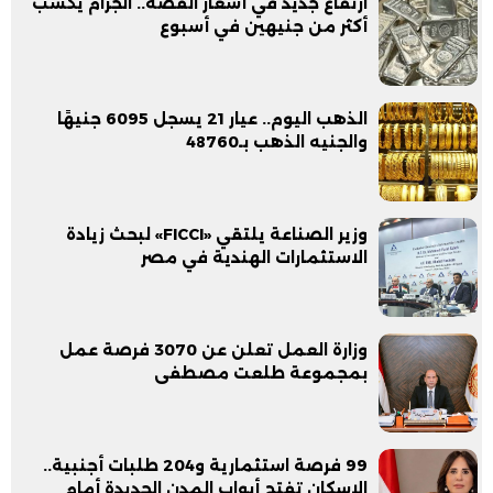
ارتفاع جديد في أسعار الفضة.. الجرام يكسب
أكثر من جنيهين في أسبوع
الذهب اليوم.. عيار 21 يسجل 6095 جنيهًا
والجنيه الذهب بـ48760
وزير الصناعة يلتقي «FICCI» لبحث زيادة
الاستثمارات الهندية في مصر
وزارة العمل تعلن عن 3070 فرصة عمل
بمجموعة طلعت مصطفى
99 فرصة استثمارية و204 طلبات أجنبية..
الإسكان تفتح أبواب المدن الجديدة أمام