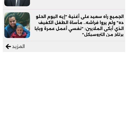
الجميع رآه سعيد على أغنية "إيه اليوم الحلو
ده" ولم يروا فراشه.. مأساة الطفل الكفيف
الذي أبكى الملايين: "نفسي أعمل عمرة وبابا
يرتاح من التروسيكل"
المزيد