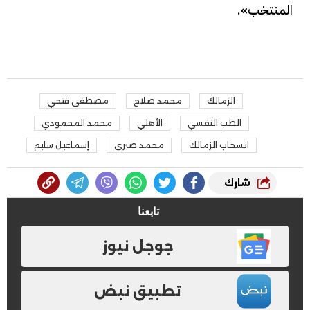
المنتخب».
الزمالك
محمد صلاح
مصطفى فتحي
الطب النفسي
الأهلي
محمد المحمودي
انسحاب الزمالك
محمد صبري
إسماعيل سليم
شارك
تابعنا
جوجل نيوز
تطبيق نبض