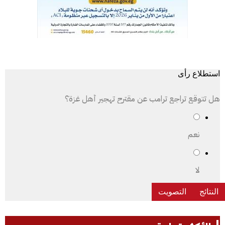
استطلاع رأى
هل تتوقع تراجع ترامب عن مقترح تهجير أهل غزة؟
نعم
لا